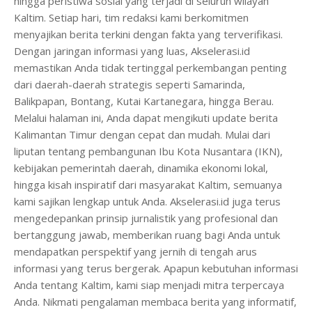
hingga peristiwa sosial yang terjadi di seluruh wilayah
Kaltim. Setiap hari, tim redaksi kami berkomitmen
menyajikan berita terkini dengan fakta yang terverifikasi.
Dengan jaringan informasi yang luas, Akselerasi.id
memastikan Anda tidak tertinggal perkembangan penting
dari daerah-daerah strategis seperti Samarinda,
Balikpapan, Bontang, Kutai Kartanegara, hingga Berau.
Melalui halaman ini, Anda dapat mengikuti update berita
Kalimantan Timur dengan cepat dan mudah. Mulai dari
liputan tentang pembangunan Ibu Kota Nusantara (IKN),
kebijakan pemerintah daerah, dinamika ekonomi lokal,
hingga kisah inspiratif dari masyarakat Kaltim, semuanya
kami sajikan lengkap untuk Anda. Akselerasi.id juga terus
mengedepankan prinsip jurnalistik yang profesional dan
bertanggung jawab, memberikan ruang bagi Anda untuk
mendapatkan perspektif yang jernih di tengah arus
informasi yang terus bergerak. Apapun kebutuhan informasi
Anda tentang Kaltim, kami siap menjadi mitra terpercaya
Anda. Nikmati pengalaman membaca berita yang informatif,