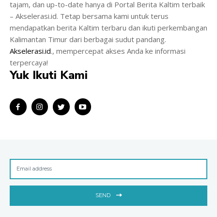
tajam, dan up-to-date hanya di Portal Berita Kaltim terbaik
– Akselerasi.id. Tetap bersama kami untuk terus
mendapatkan berita Kaltim terbaru dan ikuti perkembangan
Kalimantan Timur dari berbagai sudut pandang.
Akselerasi.id
., mempercepat akses Anda ke informasi
terpercaya!
Yuk Ikuti Kami
SEND