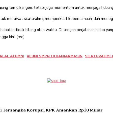
ajang temu kangen, tetapi juga momentum untuk menjaga hubung
untuk merawat silaturahmi, memperkuat kebersamaan, dan meneg
batan tidak hilang oleh waktu. Di tengah perjalanan hidup ya
ga kini. (red)
ALAL ALUMNI
REUNI SMPN 10 BANJARMASIN
SILATURAHMI 
erest
WhatsApp
ai Tersangka Korupsi, KPK Amankan Rp10 Miliar