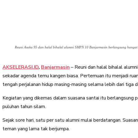
Reuni Asoka 95 dan halal bihalal alumni SMPN 10 Banjarmasin berlangsung hangat 
AKSELERASI.ID
,
Banjarmasin
– Reuni dan halal bihalal alu
sekadar agenda temu kangen biasa. Pertemuan itu menjadi rua
tengah perjalanan hidup masing-masing selama lebih dari tiga 
Kegiatan yang dikemas dalam suasana santai itu berlangsung
puluhan tahun silam.
Sejak sore hari, satu per satu alumni mulai berdatangan. Suas
teman yang lama tak berjumpa.