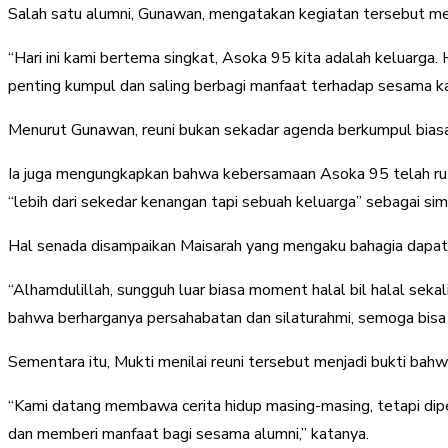
Salah satu alumni, Gunawan, mengatakan kegiatan tersebut me
“Hari ini kami bertema singkat, Asoka 95 kita adalah keluarg
penting kumpul dan saling berbagi manfaat terhadap sesama k
Menurut Gunawan, reuni bukan sekadar agenda berkumpul biasa,
Ia juga mengungkapkan bahwa kebersamaan Asoka 95 telah ruti
“lebih dari sekedar kenangan tapi sebuah keluarga” sebagai si
Hal senada disampaikan Maisarah yang mengaku bahagia dapa
“Alhamdulillah, sungguh luar biasa moment halal bil halal sekal
bahwa berharganya persahabatan dan silaturahmi, semoga bis
Sementara itu, Mukti menilai reuni tersebut menjadi bukti bah
“Kami datang membawa cerita hidup masing-masing, tetapi dip
dan memberi manfaat bagi sesama alumni,” katanya.