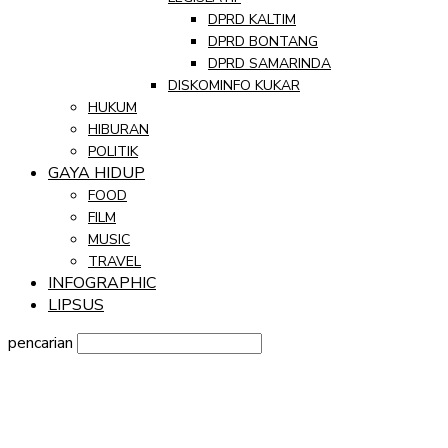
DPRD KALTIM
DPRD BONTANG
DPRD SAMARINDA
DISKOMINFO KUKAR
HUKUM
HIBURAN
POLITIK
GAYA HIDUP
FOOD
FILM
MUSIC
TRAVEL
INFOGRAPHIC
LIPSUS
pencarian
Sign in
Selamat Datang! Masuk ke akun Anda
nama pengguna
kata sandi Anda