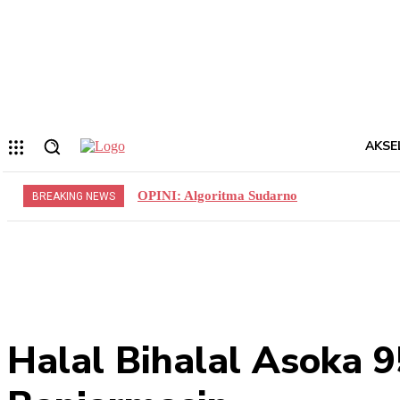
Forgot your password? Get help
Privacy Policy
Password recovery
Memulihkan kata sandi anda
email Anda
Sebuah kata sandi akan dikirimkan ke email Anda.
AKSE
OPINI: Algoritma Sudarno
BREAKING NEWS
Halal Bihalal Asoka 