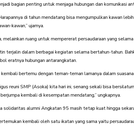
njadi bagian penting untuk menjaga hubungan dan komunikasi a
a. Harapannya di tahun mendatang bisa mengumpulkan kawan lebi
awan-kawan,” ujarnya.
 melainkan ruang untuk mempererat persaudaraan yang selama in
n terjalin dalam berbagai kegiatan selama bertahun-tahun. Ba
mbol eratnya hubungan antarangkatan.
t kembali bertemu dengan teman-teman lamanya dalam suasana 
igus reuni SMP (Asoka) kita hari ini, senang sekali bisa bersilat
a berjumpa kembali di kesempatan mendatang,” ungkapnya.
wa solidaritas alumni Angkatan 95 masih tetap kuat hingga sekar
ertemukan kembali oleh satu ikatan yang sama yaitu persaudara