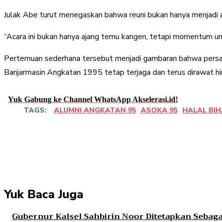
Julak Abe turut menegaskan bahwa reuni bukan hanya menjadi 
“Acara ini bukan hanya ajang temu kangen, tetapi momentum 
Pertemuan sederhana tersebut menjadi gambaran bahwa persaha
Banjarmasin Angkatan 1995 tetap terjaga dan terus dirawat hing
Yuk Gabung ke Channel WhatsApp Akselerasi.id!
TAGS:
ALUMNI ANGKATAN 95
ASOKA 95
HALAL BIH
Share
Facebook
Twitter
Pint
Yuk Baca Juga
Gubernur Kalsel Sahbirin Noor Ditetapkan Sebag