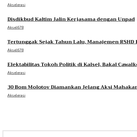
Akselerasi
Disdikbud Kaltim Jalin Kerjasama dengan Unpad
Aksel678
Tertunggak Sejak Tahun Lalu, Manajemen RSHD B
Aksel678
Elektabilitas Tokoh Politik di Kalsel, Bakal Cawa
Akselerasi
30 Bom Molotov Diamankan Jelang Aksi Mahakam
Akselerasi