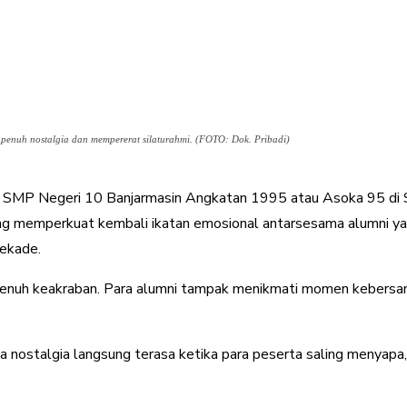
penuh nostalgia dan mempererat silaturahmi. (FOTO: Dok. Pribadi)
mni SMP Negeri 10 Banjarmasin Angkatan 1995 atau Asoka 95 di 
ng memperkuat kembali ikatan emosional antarsesama alumni yan
dekade.
 penuh keakraban. Para alumni tampak menikmati momen kebers
ana nostalgia langsung terasa ketika para peserta saling menyap