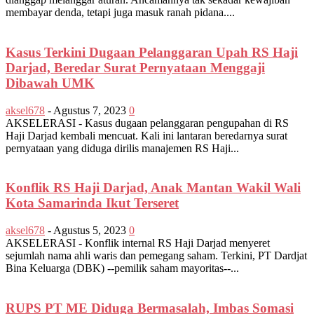
membayar denda, tetapi juga masuk ranah pidana....
Kasus Terkini Dugaan Pelanggaran Upah RS Haji
Darjad, Beredar Surat Pernyataan Menggaji
Dibawah UMK
aksel678
-
Agustus 7, 2023
0
AKSELERASI - Kasus dugaan pelanggaran pengupahan di RS
Haji Darjad kembali mencuat. Kali ini lantaran beredarnya surat
pernyataan yang diduga dirilis manajemen RS Haji...
Konflik RS Haji Darjad, Anak Mantan Wakil Wali
Kota Samarinda Ikut Terseret
aksel678
-
Agustus 5, 2023
0
AKSELERASI - Konflik internal RS Haji Darjad menyeret
sejumlah nama ahli waris dan pemegang saham. Terkini, PT Dardjat
Bina Keluarga (DBK) --pemilik saham mayoritas--...
RUPS PT ME Diduga Bermasalah, Imbas Somasi