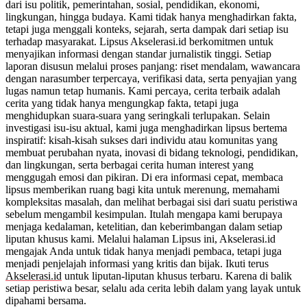
dari isu politik, pemerintahan, sosial, pendidikan, ekonomi,
lingkungan, hingga budaya. Kami tidak hanya menghadirkan fakta,
tetapi juga menggali konteks, sejarah, serta dampak dari setiap isu
terhadap masyarakat. Lipsus Akselerasi.id berkomitmen untuk
menyajikan informasi dengan standar jurnalistik tinggi. Setiap
laporan disusun melalui proses panjang: riset mendalam, wawancara
dengan narasumber terpercaya, verifikasi data, serta penyajian yang
lugas namun tetap humanis. Kami percaya, cerita terbaik adalah
cerita yang tidak hanya mengungkap fakta, tetapi juga
menghidupkan suara-suara yang seringkali terlupakan. Selain
investigasi isu-isu aktual, kami juga menghadirkan lipsus bertema
inspiratif: kisah-kisah sukses dari individu atau komunitas yang
membuat perubahan nyata, inovasi di bidang teknologi, pendidikan,
dan lingkungan, serta berbagai cerita human interest yang
menggugah emosi dan pikiran. Di era informasi cepat, membaca
lipsus memberikan ruang bagi kita untuk merenung, memahami
kompleksitas masalah, dan melihat berbagai sisi dari suatu peristiwa
sebelum mengambil kesimpulan. Itulah mengapa kami berupaya
menjaga kedalaman, ketelitian, dan keberimbangan dalam setiap
liputan khusus kami. Melalui halaman Lipsus ini, Akselerasi.id
mengajak Anda untuk tidak hanya menjadi pembaca, tetapi juga
menjadi penjelajah informasi yang kritis dan bijak. Ikuti terus
Akselerasi.id
untuk liputan-liputan khusus terbaru. Karena di balik
setiap peristiwa besar, selalu ada cerita lebih dalam yang layak untuk
dipahami bersama.