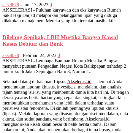
aksel678
-
Juni 13, 2023
0
AKSELERASI - Puluhan karyawan dan eks karyawan Rumah
Sakit Haji Darjad melaporkan pelanggaran upah yang diduga
dilakukan manajemen. Mereka yang kini tercatat masih aktif...
Dilelang Sepihak, LBH Mustika Bangsa Kawal
Kasus Debitur dan Bank
aksel678
-
Februari 24, 2023
0
AKSELERASI - Lembaga Bantuan Hukum Mustika Bangsa
menyebut putusan Pengadilan Negeri Kota Balikpapan terhadap 2
unit ruko di Jalan Sepinggan Baru 3, Nomor 1...
Selamat datang di halaman Lipsus
Akselerasi.id
— tempat Anda
menemukan laporan khusus, investigasi mendalam, dan analisis
tajam tentang isu-isu yang membentuk dunia kita hari ini. Di tengah
derasnya arus berita harian yang cepat dan singkat, seringkali kita
membutuhkan pemahaman yang lebih dalam terhadap suatu
peristiwa atau fenomena. Di sinilah pentingnya liputan khusus
(lipsus). Melalui laporan yang disusun dengan riset mendalam, data
akurat, dan sudut pandang yang berimbang, Akselerasi.id
menghadirkan kisah-kisah besar di balik berita utama. Dalam
halaman ini, Anda akan menemukan berbagai tema lipsus, mulai