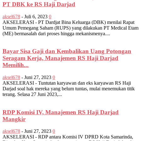
PT DBK ke RS Haji Darjad
aksel678
-
Juli 6, 2023
0
AKSELERASI - PT Dardjat Bina Keluarga (DBK) menilai Rapat
Umum Pemegang Saham (RUPS) yang dilakukan PT Medical Etam
(ME) bermasalah dari proses hingga mekanismenya....
Bayar Sisa Gaji dan Kembalikan Uang Potongan
Seragam Kerja, Manajemen RS Haji Darjad
Memilih...
aksel678
-
Juni 27, 2023
0
AKSELERASI - Tuntutan karyawan dan eks karyawan RS Haji
Darjad soal hak mereka yang belum tuntas, mulai menemukan titik
terang. Selasa 27 Juni 2023,...
RDP Komisi IV, Manajemen RS Haji Darjad
Mangkir
aksel678
-
Juni 27, 2023
0
AKSELERASI - RDP antara Komisi IV DPRD Kota Samarinda,