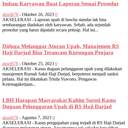
Imbau Karyawan Buat Laporan Sesuai Prosedur
aksel678
-
Oktober 26, 2023
0
AKSELERASI - Laporan upah di bawha standar tak bisa
sembarangan diadukan oleh karyawan. Sebab, ada sejumlah
prosedur yang harus dipatuhi secara prinsip. Hal ini...
Diduga Melanggar Aturan Upah, Manajemen RS
Haji Darjad Bisa Terancam Kurungan Penjara
aksel678
-
Oktober 25, 2023
0
AKSELERASI - Kasus dugaan pelanggaran upah yang dilakukan
manajemen Rumah Sakit Haji Darjad, berpotensi menjadi sanksi
pidana. Hal ini dikatakan Trisila Yuwono, Pengawas
Ketenagakerjaan...
LBH Harapan Masyarakat Kaltim Soroti Kasus
Dugaan Pelanggaran Upah di RS Haji Darjad
aksel678
-
Agustus 7, 2023
0
AKSELERASI - Kasus pengupahan yang terjadi di RS Haji Darjad
dianggap melanggar aturan. Ancamannya tak sekadar kewajiban