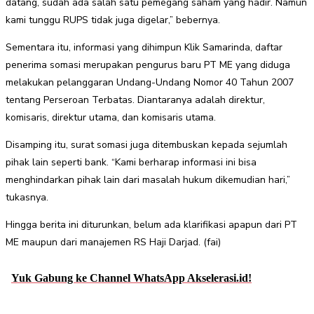
datang, sudah ada salah satu pemegang saham yang hadir. Namun
kami tunggu RUPS tidak juga digelar,” bebernya.
Sementara itu, informasi yang dihimpun Klik Samarinda, daftar
penerima somasi merupakan pengurus baru PT ME yang diduga
melakukan pelanggaran Undang-Undang Nomor 40 Tahun 2007
tentang Perseroan Terbatas. Diantaranya adalah direktur,
komisaris, direktur utama, dan komisaris utama.
Disamping itu, surat somasi juga ditembuskan kepada sejumlah
pihak lain seperti bank. “Kami berharap informasi ini bisa
menghindarkan pihak lain dari masalah hukum dikemudian hari,”
tukasnya.
Hingga berita ini diturunkan, belum ada klarifikasi apapun dari PT
ME maupun dari manajemen RS Haji Darjad. (fai)
Yuk Gabung ke Channel WhatsApp Akselerasi.id!
Facebook
Twitter
Pinterest
WhatsApp