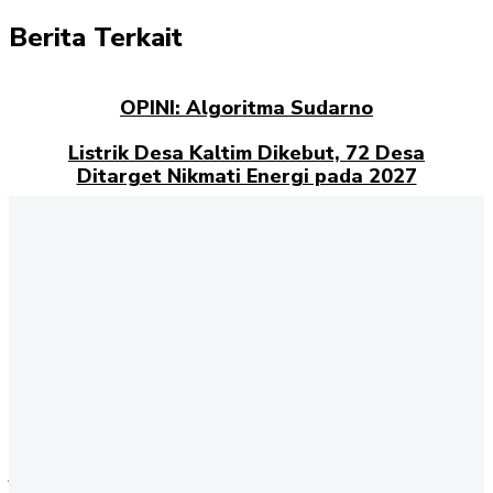
Berita Terkait
OPINI: Algoritma Sudarno
Listrik Desa Kaltim Dikebut, 72 Desa
Ditarget Nikmati Energi pada 2027
Opini: Dari Plaza Mulia ke Go Mall: Nama
Baru, Ujian Lama
Kampus Berdampak dan Masa Depan
Pengabdian Mahasiswa
Selamat datang di halaman Berita Kaltim
Akselerasi.id
., sumber
terpercaya untuk Anda yang ingin mendapatkan informasi terbaru
dan akurat tentang Kalimantan Timur. Kami menghadirkan berbagai
kabar penting dari berbagai sektor, mulai dari politik, ekonomi,
budaya, pendidikan, hingga peristiwa sosial yang terjadi di seluruh
wilayah Kaltim. Setiap hari, tim redaksi kami berkomitmen
menyajikan berita terkini dengan fakta yang terverifikasi. Dengan
jaringan informasi yang luas, Akselerasi.id memastikan Anda tidak
tertinggal perkembangan penting dari daerah-daerah strategis seperti