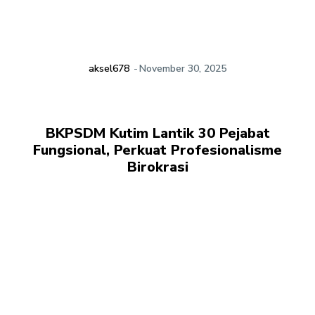
aksel678
-
November 30, 2025
BKPSDM Kutim Lantik 30 Pejabat
Fungsional, Perkuat Profesionalisme
Birokrasi