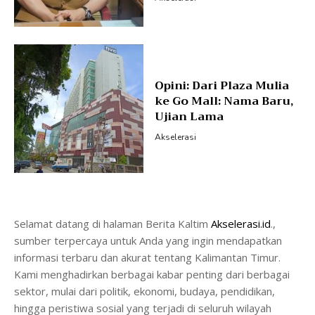
Opini: Dari Plaza Mulia
ke Go Mall: Nama Baru,
Ujian Lama
Akselerasi
Selamat datang di halaman Berita Kaltim
Akselerasi.id
.,
sumber terpercaya untuk Anda yang ingin mendapatkan
informasi terbaru dan akurat tentang Kalimantan Timur.
Kami menghadirkan berbagai kabar penting dari berbagai
sektor, mulai dari politik, ekonomi, budaya, pendidikan,
hingga peristiwa sosial yang terjadi di seluruh wilayah