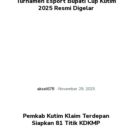
Turnamen Esport Bupati Cup Kutim
2025 Resmi Digelar
aksel678
-
November 29, 2025
Pemkab Kutim Klaim Terdepan
Siapkan 81 Titik KDKMP