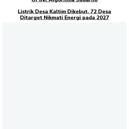
Listrik Desa Kaltim Dikebut, 72 Desa
Ditarget Nikmati Energi pada 2027
Opini: Dari Plaza Mulia ke Go Mall: Nama
Baru, Ujian Lama
Kampus Berdampak dan Masa Depan
Pengabdian Mahasiswa
Selamat datang di halaman Berita Kaltim
Akselerasi.id
., sumber
terpercaya untuk Anda yang ingin mendapatkan informasi
terbaru dan akurat tentang Kalimantan Timur. Kami
menghadirkan berbagai kabar penting dari berbagai sektor,
mulai dari politik, ekonomi, budaya, pendidikan, hingga
peristiwa sosial yang terjadi di seluruh wilayah Kaltim. Setiap
hari, tim redaksi kami berkomitmen menyajikan berita terkini
dengan fakta yang terverifikasi. Dengan jaringan informasi
yang luas, Akselerasi.id memastikan Anda tidak tertinggal
perkembangan penting dari daerah-daerah strategis seperti