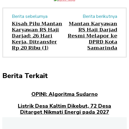
Berita sebelumya
Berita berikutnya
Kisah Pilu Mantan
Mantan Karyawan
Karyawan RS Haji
RS Haji Darjad
Darjad: 26 Hari
Resmi Melapor ke
Kerja, Ditransfer
DPRD Kota
Rp 20 Ribu (1)
Samarinda
Berita Terkait
OPINI: Algoritma Sudarno
Listrik Desa Kaltim Dikebut, 72 Desa
Ditarget Nikmati Energi pada 2027
Opini: Dari Plaza Mulia ke Go Mall: Nama