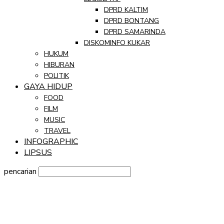
DPRD KALTIM
DPRD BONTANG
DPRD SAMARINDA
DISKOMINFO KUKAR
HUKUM
HIBURAN
POLITIK
GAYA HIDUP
FOOD
FILM
MUSIC
TRAVEL
INFOGRAPHIC
LIPSUS
pencarian
Sign in
Selamat Datang! Masuk ke akun Anda
nama pengguna
kata sandi Anda