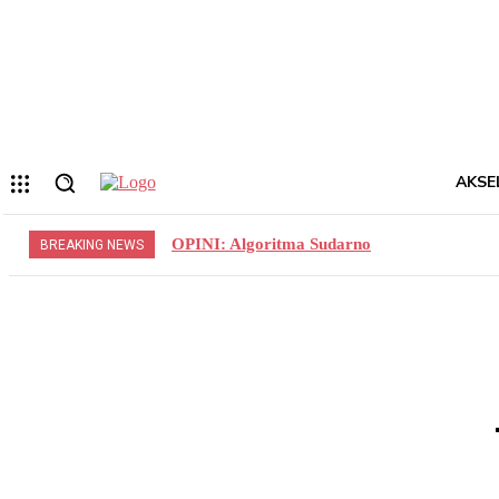
Forgot your password? Get help
Privacy Policy
Password recovery
Memulihkan kata sandi anda
email Anda
Sebuah kata sandi akan dikirimkan ke email Anda.
AKSE
OPINI: Algoritma Sudarno
BREAKING NEWS