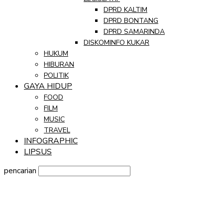
DPRD KALTIM
DPRD BONTANG
DPRD SAMARINDA
DISKOMINFO KUKAR
HUKUM
HIBURAN
POLITIK
GAYA HIDUP
FOOD
FILM
MUSIC
TRAVEL
INFOGRAPHIC
LIPSUS
pencarian
Sign in
Selamat Datang! Masuk ke akun Anda
nama pengguna
kata sandi Anda