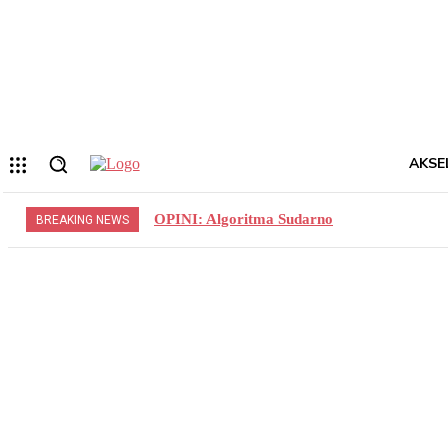
Forgot your password? Get help
Privacy Policy
Password recovery
Memulihkan kata sandi anda
email Anda
Sebuah kata sandi akan dikirimkan ke email Anda.
AKSE
OPINI: Algoritma Sudarno
BREAKING NEWS