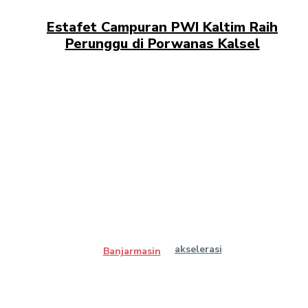
Estafet Campuran PWI Kaltim Raih
Perunggu di Porwanas Kalsel
akselerasi
Banjarmasin