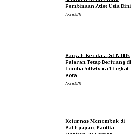
Pembinaan Atlet Usia Dini
Aksel678
Banyak Kendala, SDN 005
Palaran Tetap Berjuang di
Lomba Adiwiyata Tingkat
Kota
Aksel678
Kejurnas Menembak di
Balikpapan, Panitia