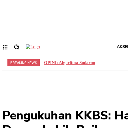
Forgot your password? Get help
Privacy Policy
Password recovery
Memulihkan kata sandi anda
email Anda
Sebuah kata sandi akan dikirimkan ke email Anda.
AKSE
OPINI: Algoritma Sudarno
BREAKING NEWS
Pengukuhan KKBS: Ha