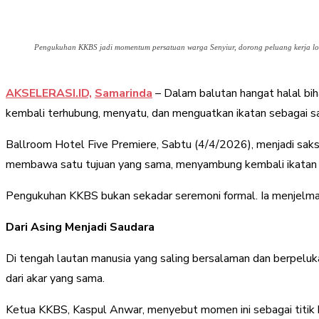
Pengukuhan KKBS jadi momentum persatuan warga Senyiur, dorong peluang kerja lo
AKSELERASI.ID,
Samarinda
– Dalam balutan hangat halal bi
kembali terhubung, menyatu, dan menguatkan ikatan sebagai sa
Ballroom Hotel Five Premiere, Sabtu (4/4/2026), menjadi sak
membawa satu tujuan yang sama, menyambung kembali ikatan y
Pengukuhan KKBS bukan sekadar seremoni formal. Ia menjelma m
Dari Asing Menjadi Saudara
Di tengah lautan manusia yang saling bersalaman dan berpeluka
dari akar yang sama.
Ketua KKBS, Kaspul Anwar, menyebut momen ini sebagai titik ba