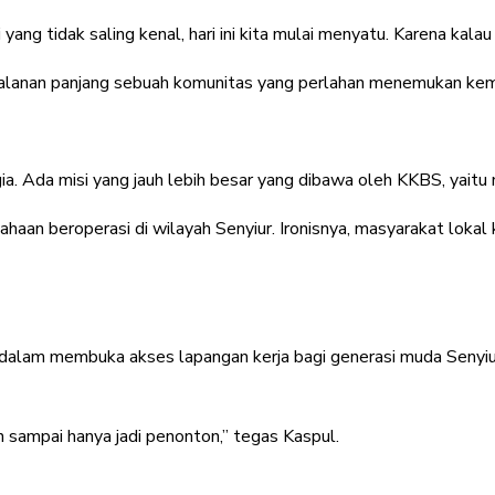
 yang tidak saling kenal, hari ini kita mulai menyatu. Karena kalau
rjalanan panjang sebuah komunitas yang perlahan menemukan kembal
gia. Ada misi yang jauh lebih besar yang dibawa oleh KKBS, yai
usahaan beroperasi di wilayah Senyiur. Ironisnya, masyarakat lok
a dalam membuka akses lapangan kerja bagi generasi muda Senyiur
n sampai hanya jadi penonton,” tegas Kaspul.