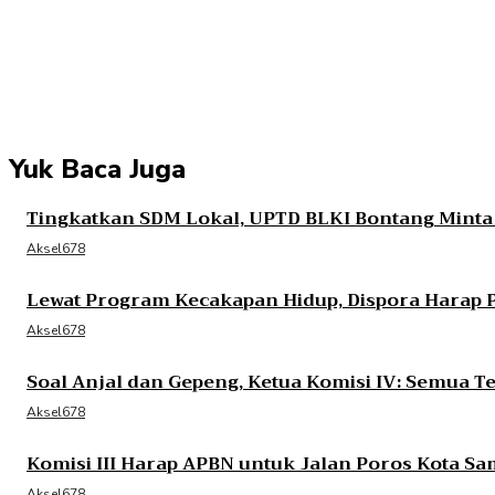
Share
Facebook
Twitter
Pint
Yuk Baca Juga
Tingkatkan SDM Lokal, UPTD BLKI Bontang Mint
Aksel678
Lewat Program Kecakapan Hidup, Dispora Harap 
Aksel678
Soal Anjal dan Gepeng, Ketua Komisi IV: Semua 
Aksel678
Komisi III Harap APBN untuk Jalan Poros Kota Sa
Aksel678