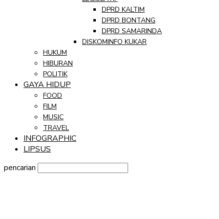
DPRD KALTIM
DPRD BONTANG
DPRD SAMARINDA
DISKOMINFO KUKAR
HUKUM
HIBURAN
POLITIK
GAYA HIDUP
FOOD
FILM
MUSIC
TRAVEL
INFOGRAPHIC
LIPSUS
pencarian
Sign in
Selamat Datang! Masuk ke akun Anda
nama pengguna
kata sandi Anda