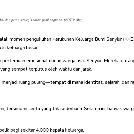
kal dan peran strategis dalam pembangunan. (FOTO: Abe)
halal, momen pengukuhan Kerukunan Keluarga Bumi Senyiur (KKBS
tu keluarga besar.
si pertemuan emosional ribuan warga asal Senyiur. Mereka data
ang sempat terputus oleh waktu dan jarak.
enjadi ruang pulang—tempat di mana identitas, sejarah, dan ras
n, tersimpan cerita yang tak sederhana. Selama ini, banyak warg
lik bagi sekitar 4.000 kepala keluarga.