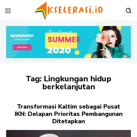
Tag:
Lingkungan hidup
berkelanjutan
Transformasi Kaltim sebagai Pusat
IKN: Delapan Prioritas Pembangunan
Ditetapkan