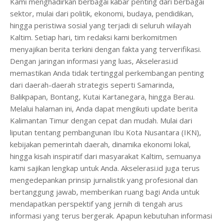
Kami menghadirkan berbagai kabar penting dari berbagai
sektor, mulai dari politik, ekonomi, budaya, pendidikan,
hingga peristiwa sosial yang terjadi di seluruh wilayah
Kaltim. Setiap hari, tim redaksi kami berkomitmen
menyajikan berita terkini dengan fakta yang terverifikasi.
Dengan jaringan informasi yang luas, Akselerasi.id
memastikan Anda tidak tertinggal perkembangan penting
dari daerah-daerah strategis seperti Samarinda,
Balikpapan, Bontang, Kutai Kartanegara, hingga Berau.
Melalui halaman ini, Anda dapat mengikuti update berita
Kalimantan Timur dengan cepat dan mudah. Mulai dari
liputan tentang pembangunan Ibu Kota Nusantara (IKN),
kebijakan pemerintah daerah, dinamika ekonomi lokal,
hingga kisah inspiratif dari masyarakat Kaltim, semuanya
kami sajikan lengkap untuk Anda. Akselerasi.id juga terus
mengedepankan prinsip jurnalistik yang profesional dan
bertanggung jawab, memberikan ruang bagi Anda untuk
mendapatkan perspektif yang jernih di tengah arus
informasi yang terus bergerak. Apapun kebutuhan informasi