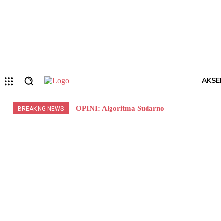
Forgot your password? Get help
Privacy Policy
Password recovery
Memulihkan kata sandi anda
email Anda
Sebuah kata sandi akan dikirimkan ke email Anda.
AKSE
OPINI: Algoritma Sudarno
BREAKING NEWS