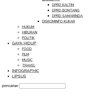
DPRD KALTIM
DPRD BONTANG
DPRD SAMARINDA
DISKOMINFO KUKAR
HUKUM
HIBURAN
POLITIK
GAYA HIDUP
FOOD
FILM
MUSIC
TRAVEL
INFOGRAPHIC
LIPSUS
pencarian
Sign in
Selamat Datang! Masuk ke akun Anda
nama pengguna
kata sandi Anda