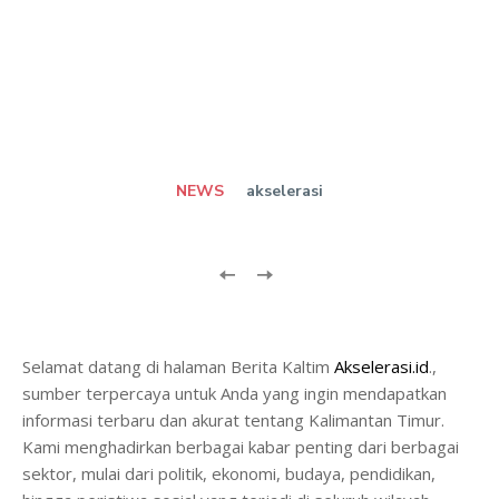
NEWS
akselerasi
Selamat datang di halaman Berita Kaltim
Akselerasi.id
.,
sumber terpercaya untuk Anda yang ingin mendapatkan
informasi terbaru dan akurat tentang Kalimantan Timur.
Kami menghadirkan berbagai kabar penting dari berbagai
sektor, mulai dari politik, ekonomi, budaya, pendidikan,