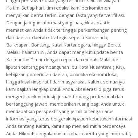
hingga peristiwa sosial yang terjadi di seluruh wilayah
Kaltim. Setiap hari, tim redaksi kami berkomitmen
menyajikan berita terkini dengan fakta yang terverifikasi.
Dengan jaringan informasi yang luas, Akselerasi.id
memastikan Anda tidak tertinggal perkembangan penting
dari daerah-daerah strategis seperti Samarinda,
Balikpapan, Bontang, Kutai Kartanegara, hingga Berau.
Melalui halaman ini, Anda dapat mengikuti update berita
Kalimantan Timur dengan cepat dan mudah. Mulai dari
liputan tentang pembangunan Ibu Kota Nusantara (IKN),
kebijakan pemerintah daerah, dinamika ekonomi lokal,
hingga kisah inspiratif dari masyarakat Kaltim, semuanya
kami sajikan lengkap untuk Anda. Akselerasi.id juga terus
mengedepankan prinsip jurnalistik yang profesional dan
bertanggung jawab, memberikan ruang bagi Anda untuk
mendapatkan perspektif yang jernih di tengah arus
informasi yang terus bergerak. Apapun kebutuhan informasi
Anda tentang Kaltim, kami siap menjadi mitra terpercaya
Anda. Nikmati pengalaman membaca berita yang informatif,