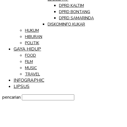
DPRD KALTIM
DPRD BONTANG
DPRD SAMARINDA
DISKOMINFO KUKAR
HUKUM
HIBURAN
POLITIK
GAYA HIDUP
FOOD
FILM
MUSIC
TRAVEL
INFOGRAPHIC
LIPSUS
pencarian
Sign in
Selamat Datang! Masuk ke akun Anda
nama pengguna
kata sandi Anda