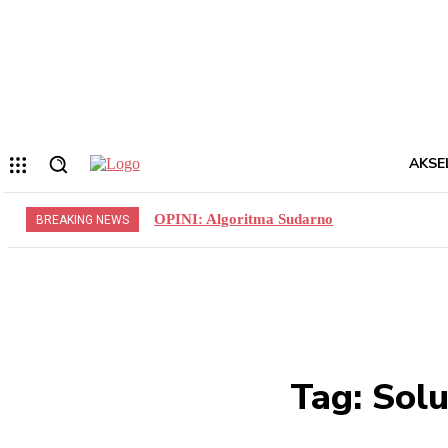
Forgot your password? Get help
Privacy Policy
Password recovery
Memulihkan kata sandi anda
email Anda
Sebuah kata sandi akan dikirimkan ke email Anda.
AKSE
OPINI: Algoritma Sudarno
BREAKING NEWS
Tag:
Solu