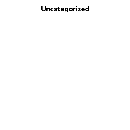
Uncategorized
BERITA KALSEL
BERITA KALTIM
BLKI BONTANG
BPBD KALTIM
DINAS PERPUSTAKAAN DAN KERASIPAN KALTIM
DINKES KALTIM
DISDIKBUD KALTIM
DISKOMINFO KUKAR
DISNAKER KALTIM
DISPORA KALTIM