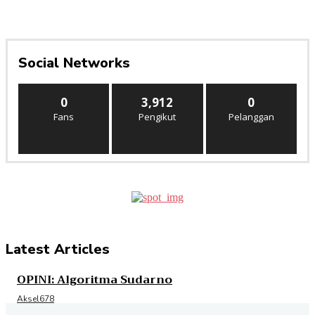
Social Networks
0
3,912
0
Fans
Pengikut
Pelanggan
Latest Articles
OPINI: Algoritma Sudarno
Aksel678