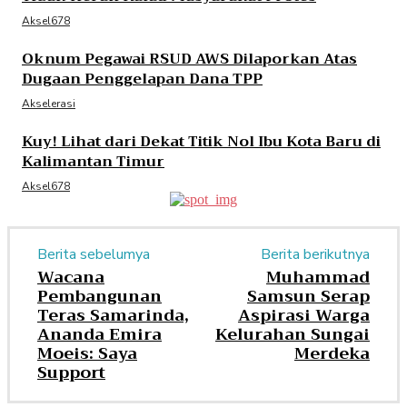
Aksel678
Oknum Pegawai RSUD AWS Dilaporkan Atas
Dugaan Penggelapan Dana TPP
Akselerasi
Kuy! Lihat dari Dekat Titik Nol Ibu Kota Baru di
Kalimantan Timur
Aksel678
Berita sebelumya
Berita berikutnya
Wacana
Muhammad
Pembangunan
Samsun Serap
Teras Samarinda,
Aspirasi Warga
Ananda Emira
Kelurahan Sungai
Moeis: Saya
Merdeka
Support