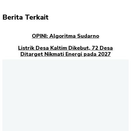
Berita Terkait
OPINI: Algoritma Sudarno
Listrik Desa Kaltim Dikebut, 72 Desa
Ditarget Nikmati Energi pada 2027
Opini: Dari Plaza Mulia ke Go Mall: Nama
Baru, Ujian Lama
Kampus Berdampak dan Masa Depan
Pengabdian Mahasiswa
Selamat datang di halaman Berita Kaltim
Akselerasi.id
., sumber
terpercaya untuk Anda yang ingin mendapatkan informasi terbaru
dan akurat tentang Kalimantan Timur. Kami menghadirkan berbagai
kabar penting dari berbagai sektor, mulai dari politik, ekonomi,
budaya, pendidikan, hingga peristiwa sosial yang terjadi di seluruh
wilayah Kaltim. Setiap hari, tim redaksi kami berkomitmen
menyajikan berita terkini dengan fakta yang terverifikasi. Dengan