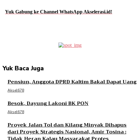
Yuk Gabung ke Channel WhatsApp Akselerasi.id!
Facebook
Twitter
Pinterest
WhatsApp
Yuk Baca Juga
Pensiun, Anggota DPRD Kaltim Bakal Dapat Uang
Aksel678
Besok, Dayung Lakoni BK PON
Aksel678
Proyek Jalan Tol dan Kilang Minyak Dihapus
dari Proyek Strategis Nasional, Amir Tosina :
Tidak Heran Kalau Masyarakat Protes