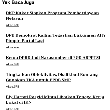
Yuk Baca Juga
DKP Kukar Siapkan Program Pemberdayaan
Nelayan
Aksel678
DPD Demokrat Kaltim Tegaskan Dukungan AHY
Pimpin Partai Lagi
Akselerasi
Ketua DPRD Jadi Narasumber di FGD ABPPTSI
Aksel678
Tingkatkan Objektivitas, Disdikbud Bontang
Gunakan TKA untuk PPDB SMP
Aksel678
Ely Hartati Rasyid Minta Libatkan Tenaga Kerja
Lokal di IKN
Aksel678