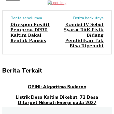
Berita sebelumya
Berita berikutnya
Direspon Positif
Komisi IV Sebut
Pemprov, DPRD
Syarat DAK Fisik
Kaltim Bakal
Bidang
Bentuk Pansus
Pendidikan Tak
Bisa Dipenuhi
Berita Terkait
OPINI: Algoritma Sudarno
Listrik Desa Kaltim Dikebut, 72 Desa
Ditarget Nikmati Energi pada 2027
Opini: Dari Plaza Mulia ke Go Mall: Nama