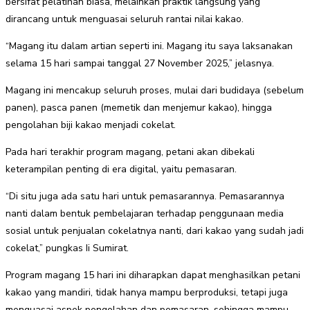
bersifat pelatihan biasa, melainkan praktik langsung yang
dirancang untuk menguasai seluruh rantai nilai kakao.
“Magang itu dalam artian seperti ini. Magang itu saya laksanakan
selama 15 hari sampai tanggal 27 November 2025,” jelasnya.
Magang ini mencakup seluruh proses, mulai dari budidaya (sebelum
panen), pasca panen (memetik dan menjemur kakao), hingga
pengolahan biji kakao menjadi cokelat.
Pada hari terakhir program magang, petani akan dibekali
keterampilan penting di era digital, yaitu pemasaran.
“Di situ juga ada satu hari untuk pemasarannya. Pemasarannya
nanti dalam bentuk pembelajaran terhadap penggunaan media
sosial untuk penjualan cokelatnya nanti, dari kakao yang sudah jadi
cokelat,” pungkas Ii Sumirat.
Program magang 15 hari ini diharapkan dapat menghasilkan petani
kakao yang mandiri, tidak hanya mampu berproduksi, tetapi juga
menguasai aspek pengolahan dan pemasaran, sehingga mampu