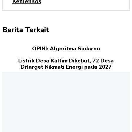
Kemensos
Berita Terkait
OPINI: Algoritma Sudarno
Listrik Desa Kaltim Dikebut, 72 Desa
Ditarget Nikmati Energi pada 2027
Opini: Dari Plaza Mulia ke Go Mall: Nama
Baru, Ujian Lama
Kampus Berdampak dan Masa Depan
Pengabdian Mahasiswa
Selamat datang di halaman Berita Kaltim
Akselerasi.id
., sumber
terpercaya untuk Anda yang ingin mendapatkan informasi terbaru
dan akurat tentang Kalimantan Timur. Kami menghadirkan berbagai
kabar penting dari berbagai sektor, mulai dari politik, ekonomi,
budaya, pendidikan, hingga peristiwa sosial yang terjadi di seluruh