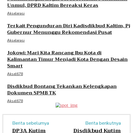
Unmul, DPRD Kaltim Bereaksi Keras
Akselerasi
Terkait Pengunduran Diri Kadisdikbud Kaltim, Pj
Gubernur Menunggu Rekomendasi Pusat
Akselerasi
Jokowi: Mari Kita Rancang Ibu Kota di
Kalimantan Timur Menjadi Kota Dengan Desain
Smart
Aksel678
Disdikbud Bontang Tekankan Kelengkapan
Dokumen SPMB TK
Aksel678
Berita sebelumya
Berita berikutnya
DP3A Kutim
Disdikbud Kutim