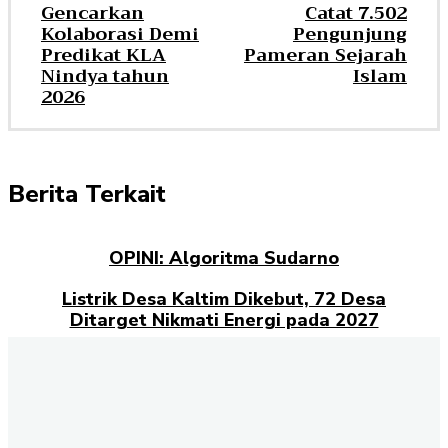
Gencarkan
Catat 7.502
Kolaborasi Demi
Pengunjung
Predikat KLA
Pameran Sejarah
Nindya tahun
Islam
2026
Berita Terkait
OPINI: Algoritma Sudarno
Listrik Desa Kaltim Dikebut, 72 Desa
Ditarget Nikmati Energi pada 2027
Opini: Dari Plaza Mulia ke Go Mall: Nama
Baru, Ujian Lama
Kampus Berdampak dan Masa Depan
Pengabdian Mahasiswa