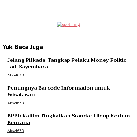
Facebook
Twitter
Pinterest
WhatsApp
Yuk Baca Juga
Jelang Pilkada, Tangkap Pelaku Money Politic
Jadi Sayembara
Aksel678
Pentingnya Barcode Information untuk
Wisatawan
Aksel678
BPBD Kaltim Tingkatkan Standar Hidup Korban
Bencana
Aksel678