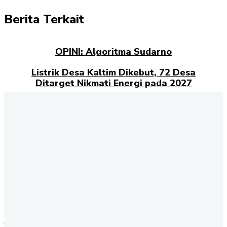
Berita Terkait
OPINI: Algoritma Sudarno
Listrik Desa Kaltim Dikebut, 72 Desa
Ditarget Nikmati Energi pada 2027
Opini: Dari Plaza Mulia ke Go Mall: Nama
Baru, Ujian Lama
Kampus Berdampak dan Masa Depan
Pengabdian Mahasiswa
Selamat datang di halaman Berita Kaltim
Akselerasi.id
., sumber
terpercaya untuk Anda yang ingin mendapatkan informasi terbaru
dan akurat tentang Kalimantan Timur. Kami menghadirkan berbagai
kabar penting dari berbagai sektor, mulai dari politik, ekonomi,
budaya, pendidikan, hingga peristiwa sosial yang terjadi di seluruh
wilayah Kaltim. Setiap hari, tim redaksi kami berkomitmen
menyajikan berita terkini dengan fakta yang terverifikasi. Dengan
jaringan informasi yang luas, Akselerasi.id memastikan Anda tidak