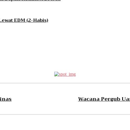
Lewat EDM (2-Habis)
inas
Wacana Pergub Uan