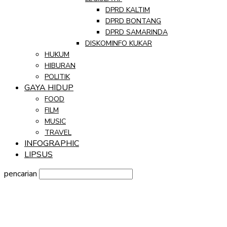
DPRD KALTIM
DPRD BONTANG
DPRD SAMARINDA
DISKOMINFO KUKAR
HUKUM
HIBURAN
POLITIK
GAYA HIDUP
FOOD
FILM
MUSIC
TRAVEL
INFOGRAPHIC
LIPSUS
pencarian
Sign in
Selamat Datang! Masuk ke akun Anda
nama pengguna
kata sandi Anda