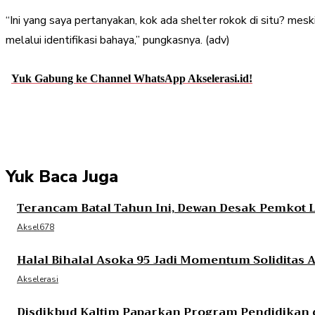
“Ini yang saya pertanyakan, kok ada shelter rokok di situ? mesk
melalui identifikasi bahaya,” pungkasnya. (adv)
Yuk Gabung ke Channel WhatsApp Akselerasi.id!
Share
Facebook
Twitter
Pint
Yuk Baca Juga
Terancam Batal Tahun Ini, Dewan Desak Pemkot
Aksel678
Halal Bihalal Asoka 95 Jadi Momentum Soliditas
Akselerasi
Disdikbud Kaltim Paparkan Program Pendidikan d