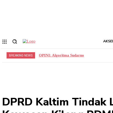
Forgot your password? Get help
Privacy Policy
Password recovery
Memulihkan kata sandi anda
email Anda
Sebuah kata sandi akan dikirimkan ke email Anda.
AKSE
OPINI: Algoritma Sudarno
BREAKING NEWS
DPRD Kaltim Tindak La