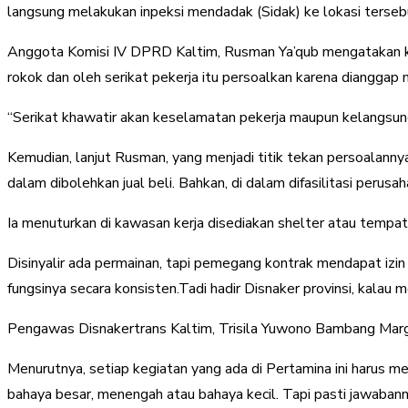
langsung melakukan inpeksi mendadak (Sidak) ke lokasi terseb
Anggota Komisi IV DPRD Kaltim, Rusman Ya’qub mengatakan kunju
rokok dan oleh serikat pekerja itu persoalkan karena dianggap
“Serikat khawatir akan keselamatan pekerja maupun kelangsung
Kemudian, lanjut Rusman, yang menjadi titik tekan persoalannya a
dalam dibolehkan jual beli. Bahkan, di dalam difasilitasi perusa
Ia menuturkan di kawasan kerja disediakan shelter atau tempat 
Disinyalir ada permainan, tapi pemegang kontrak mendapat izin
fungsinya secara konsisten.Tadi hadir Disnaker provinsi, kala
Pengawas Disnakertrans Kaltim, Trisila Yuwono Bambang Mar
Menurutnya, setiap kegiatan yang ada di Pertamina ini harus me
bahaya besar, menengah atau bahaya kecil. Tapi pasti jawabann