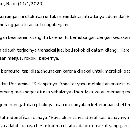
ut, Rabu (11/1/2023).
ngan ini dilakukan untuk menindaklanjuti adanya aduan dari SPBR
 melanggar aturan ketenagakerjaan.
an keamanan kilang itu karena itu berhubungan dengan kebakaran
dalah terjadinya transaksi jual beli rokok di dalam kilang. “Kare
haan menjual rokok,” bebernya.
bernaung, tapi disalahgunakan karena dipakai untuk merokok bagi
 dari Pertamina. “Selanjutnya Disnaker yang melakukan analisis
u memang melanggar aturan sebaiknya dihentikan, kalau memang ma
gono mengatakan pihaknya akan menanyakan keberadaan shelter
lalui identifikasi bahaya. “Saya akan tanya identifikasi bahayan
ya adalah bahaya besar karena di situ ada potensi zat yang gam