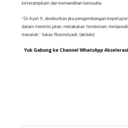
keterampilam dan kemandirian berusaha.
“Di Ayat 9, disebutkan jika pengembangan kepelop
dalam merintis jalan, melakukan terobosan, menjawab
masalah,” tukas Rusmulyadi. (ak/adv)
Yuk Gabung ke Channel WhatsApp Akselerasi.
Facebook
Twitter
Share