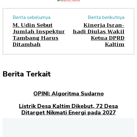
Berita sebelumya
Berita berikutnya
M. Udin Sebut
Kinerja Isran-
Jumlah Inspektur
hadi Diulas Wakil
Tambang Harus
Ketua DPRD
Ditambah
Kaltim
Berita Terkait
OPINI: Algoritma Sudarno
Listrik Desa Kaltim Dikebut, 72 Desa
Ditarget Nikmati Energi pada 2027
Opini: Dari Plaza Mulia ke Go Mall: Nama
Baru, Ujian Lama