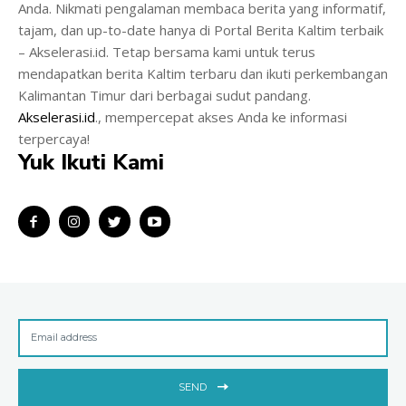
Anda. Nikmati pengalaman membaca berita yang informatif,
tajam, dan up-to-date hanya di Portal Berita Kaltim terbaik
– Akselerasi.id. Tetap bersama kami untuk terus
mendapatkan berita Kaltim terbaru dan ikuti perkembangan
Kalimantan Timur dari berbagai sudut pandang.
Akselerasi.id
., mempercepat akses Anda ke informasi
terpercaya!
Yuk Ikuti Kami
SEND