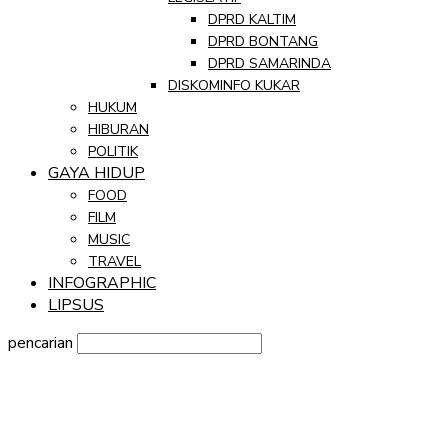
DPRD KALTIM
DPRD BONTANG
DPRD SAMARINDA
DISKOMINFO KUKAR
HUKUM
HIBURAN
POLITIK
GAYA HIDUP
FOOD
FILM
MUSIC
TRAVEL
INFOGRAPHIC
LIPSUS
pencarian
Sign in
Selamat Datang! Masuk ke akun Anda
nama pengguna
kata sandi Anda