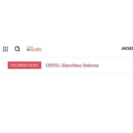
Forgot your password? Get help
Privacy Policy
Password recovery
Memulihkan kata sandi anda
email Anda
Sebuah kata sandi akan dikirimkan ke email Anda.
AKSE
OPINI: Algoritma Sudarno
BREAKING NEWS