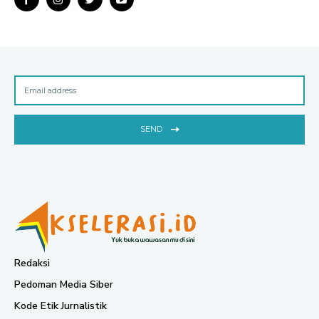
SEND
Redaksi
Pedoman Media Siber
Kode Etik Jurnalistik