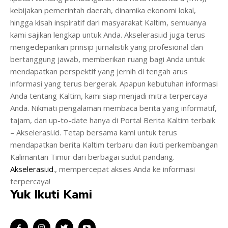
kebijakan pemerintah daerah, dinamika ekonomi lokal,
hingga kisah inspiratif dari masyarakat Kaltim, semuanya
kami sajikan lengkap untuk Anda. Akselerasi.id juga terus
mengedepankan prinsip jurnalistik yang profesional dan
bertanggung jawab, memberikan ruang bagi Anda untuk
mendapatkan perspektif yang jernih di tengah arus
informasi yang terus bergerak. Apapun kebutuhan informasi
Anda tentang Kaltim, kami siap menjadi mitra terpercaya
Anda. Nikmati pengalaman membaca berita yang informatif,
tajam, dan up-to-date hanya di Portal Berita Kaltim terbaik
– Akselerasi.id. Tetap bersama kami untuk terus
mendapatkan berita Kaltim terbaru dan ikuti perkembangan
Kalimantan Timur dari berbagai sudut pandang.
Akselerasi.id
., mempercepat akses Anda ke informasi
terpercaya!
Yuk Ikuti Kami