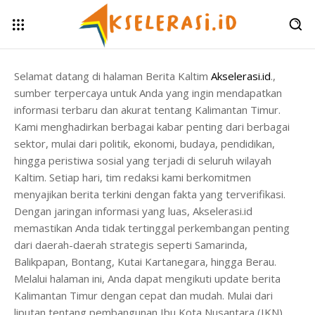
Selamat datang di halaman Berita Kaltim
Akselerasi.id
.,
sumber terpercaya untuk Anda yang ingin mendapatkan
informasi terbaru dan akurat tentang Kalimantan Timur.
Kami menghadirkan berbagai kabar penting dari berbagai
sektor, mulai dari politik, ekonomi, budaya, pendidikan,
hingga peristiwa sosial yang terjadi di seluruh wilayah
Kaltim. Setiap hari, tim redaksi kami berkomitmen
menyajikan berita terkini dengan fakta yang terverifikasi.
Dengan jaringan informasi yang luas, Akselerasi.id
memastikan Anda tidak tertinggal perkembangan penting
dari daerah-daerah strategis seperti Samarinda,
Balikpapan, Bontang, Kutai Kartanegara, hingga Berau.
Melalui halaman ini, Anda dapat mengikuti update berita
Kalimantan Timur dengan cepat dan mudah. Mulai dari
liputan tentang pembangunan Ibu Kota Nusantara (IKN),