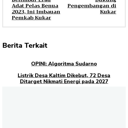
Adat Pelas Benua
Pengembangan di
2023, Ini Imbauan
Kukar
Pemkab Kukar
Berita Terkait
OPINI: Algoritma Sudarno
Listrik Desa Kaltim Dikebut, 72 Desa
Ditarget Nikmati Energi pada 2027
Opini: Dari Plaza Mulia ke Go Mall: Nama
Baru, Ujian Lama
Kampus Berdampak dan Masa Depan
Pengabdian Mahasiswa
Selamat datang di halaman Berita Kaltim
Akselerasi.id
., sumber
terpercaya untuk Anda yang ingin mendapatkan informasi terbaru