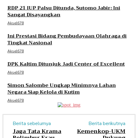
RDP 21 IUP Palsu Ditunda, Sutomo Jabir: Ini
Sangat Disayangkan
Aksel678
Ini Prestasi Bidang Pembudayaan Olahraga di
Tingkat Nasional
Aksel678
DPK Kaltim Ditunjuk Jadi Center of Excellent
Aksel678
Simon Salombe Ungkap Minimnya Lahan
Negara Siap Kelola di Kutim
Aksel678
Berita sebelumya
Berita berikutnya
Jaga Tata Krama
Kemenkop-UKM
Belimbur Erau
Dukung