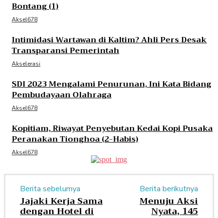
Bontang (1)
Aksel678
Intimidasi Wartawan di Kaltim? Ahli Pers Desak
Transparansi Pemerintah
Akselerasi
SDI 2023 Mengalami Penurunan, Ini Kata Bidang
Pembudayaan Olahraga
Aksel678
Kopitiam, Riwayat Penyebutan Kedai Kopi Pusaka
Peranakan Tionghoa (2-Habis)
Aksel678
Berita sebelumya
Berita berikutnya
Jajaki Kerja Sama
Menuju Aksi
dengan Hotel di
Nyata, 145