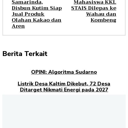
Samarinda,
Mahasiswa KKL
Disbun Kutim Siap
STAIS Dilepas ke
Jual Produk
Wahau dan
Olahan Kakao dan
Kombeng
Aren
Berita Terkait
OPINI: Algoritma Sudarno
Listrik Desa Kaltim Dikebut, 72 Desa
Ditarget Nikmati Energi pada 2027
Opini: Dari Plaza Mulia ke Go Mall: Nama
Baru, Ujian Lama
Kampus Berdampak dan Masa Depan
Pengabdian Mahasiswa