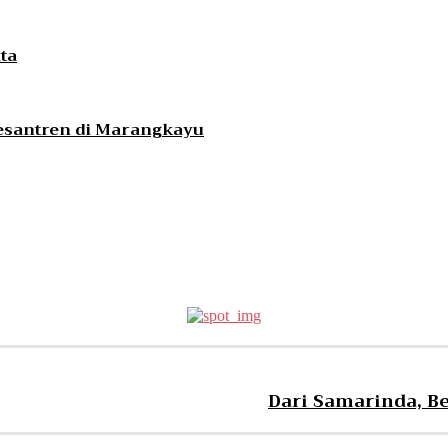
ta
esantren di Marangkayu
Dari Samarinda, Be