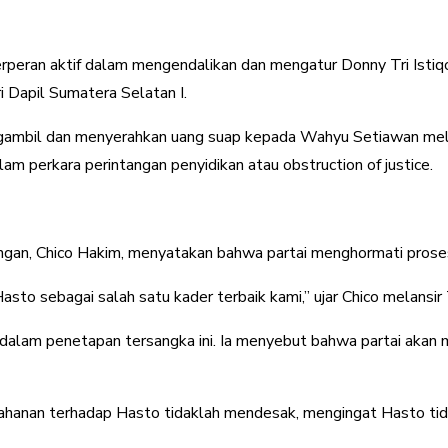
peran aktif dalam mengendalikan dan mengatur Donny Tri Isti
 Dapil Sumatera Selatan I.
ambil dan menyerahkan uang suap kepada Wahyu Setiawan melalui
am perkara perintangan penyidikan atau obstruction of justice.
angan, Chico Hakim, menyatakan bahwa partai menghormati prose
sto sebagai salah satu kader terbaik kami,” ujar Chico melansi
alam penetapan tersangka ini. Ia menyebut bahwa partai akan m
ahanan terhadap Hasto tidaklah mendesak, mengingat Hasto tida