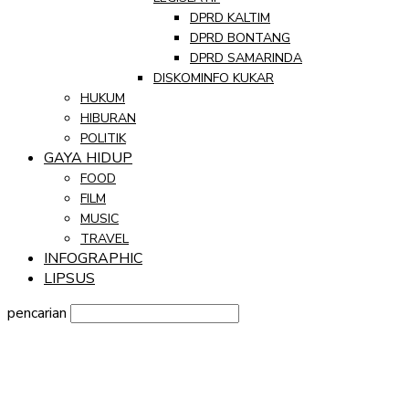
DPRD KALTIM
DPRD BONTANG
DPRD SAMARINDA
DISKOMINFO KUKAR
HUKUM
HIBURAN
POLITIK
GAYA HIDUP
FOOD
FILM
MUSIC
TRAVEL
INFOGRAPHIC
LIPSUS
pencarian
Sign in
Selamat Datang! Masuk ke akun Anda
nama pengguna
kata sandi Anda