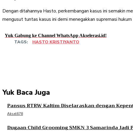
Dengan ditahannya Hasto, perkembangan kasus ini semakin mena
mengusut tuntas kasus ini demi menegakkan supremasi hukum d
Yuk Gabung ke Channel WhatsApp Akselerasi.id!
TAGS:
HASTO KRISTIYANTO
Share
Facebook
Twitter
Pint
Yuk Baca Juga
Pansus RTRW Kaltim Diselaraskan dengan Kepen
Aksel678
Dugaan Child Grooming SMKN 3 Samarinda Jadi P