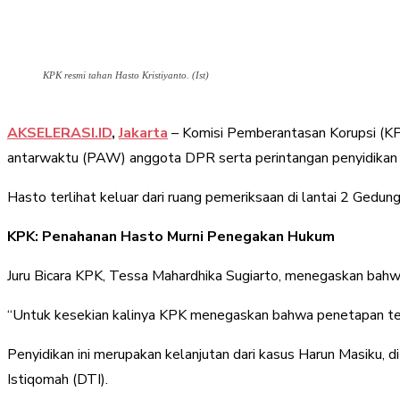
KPK resmi tahan Hasto Kristiyanto. (Ist)
AKSELERASI.ID
,
Jakarta
– Komisi Pemberantasan Korupsi (KPK
antarwaktu (PAW) anggota DPR serta perintangan penyidikan t
Hasto terlihat keluar dari ruang pemeriksaan di lantai 2 Gedu
KPK: Penahanan Hasto Murni Penegakan Hukum
Juru Bicara KPK, Tessa Mahardhika Sugiarto, menegaskan bahwa
“Untuk kesekian kalinya KPK menegaskan bahwa penetapan tersan
Penyidikan ini merupakan kelanjutan dari kasus Harun Masiku,
Istiqomah (DTI).