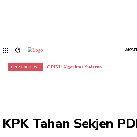
Forgot your password? Get help
Privacy Policy
Password recovery
Memulihkan kata sandi anda
email Anda
Sebuah kata sandi akan dikirimkan ke email Anda.
AKSE
OPINI: Algoritma Sudarno
BREAKING NEWS
KPK Tahan Sekjen PDI