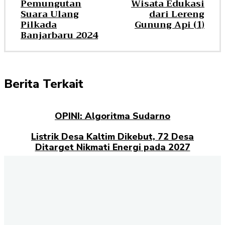
Pemungutan
Wisata Edukasi
Suara Ulang
dari Lereng
Pilkada
Gunung Api (1)
Banjarbaru 2024
Berita Terkait
OPINI: Algoritma Sudarno
Listrik Desa Kaltim Dikebut, 72 Desa
Ditarget Nikmati Energi pada 2027
Opini: Dari Plaza Mulia ke Go Mall: Nama
Baru, Ujian Lama
Kampus Berdampak dan Masa Depan
Pengabdian Mahasiswa
Selamat datang di halaman Berita Kaltim
Akselerasi.id
., sumber