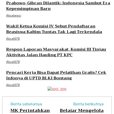
Prabowo-Gibran Dilantik: Indonesia Sambut Era
Kepemimpinan Baru
Akselerasi
Wakil Ketua Komisi IV Sebut Pendaftaran
Beasiswa Kaltim Tuntas Tak Lagi Terkendala
Aksel678
Respon Laporan Masyarakat, Komisi III Tinjau
Aktivitas Jalan Hauling PT KPC
Aksel678
Pencari Kerja Bisa Dapat Pelatihan Gratis? Cek
Infonya di UPTD BLKI Bontang
Aksel678
Berita sebelumya
Berita berikutnya
MK Perintahkan
Belajar Mengelola