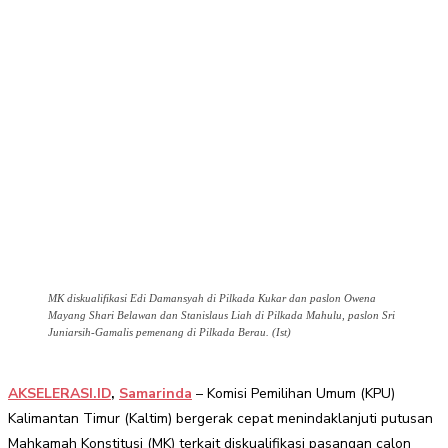
MK diskualifikasi Edi Damansyah di Pilkada Kukar dan paslon Owena
Mayang Shari Belawan dan Stanislaus Liah di Pilkada Mahulu, paslon Sri
Juniarsih-Gamalis pemenang di Pilkada Berau. (Ist)
AKSELERASI.ID
,
Samarinda
– Komisi Pemilihan Umum (KPU)
Kalimantan Timur (Kaltim) bergerak cepat menindaklanjuti putusan
Mahkamah Konstitusi (MK) terkait diskualifikasi pasangan calon