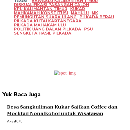
TAGS:
BAWASLU KALIMANTAN TIMUR
DISKUALIFIKASI PASANGAN CALON
KPU KALIMANTAN TIMUR
KUKAR
MAHKAMAH KONSTITUSI
MAHULU
MK
PEMUNGUTAN SUARA ULANG
PILKADA BERAU
PILKADA KUTAI KARTANEGARA
PILKADA MAHAKAM ULU
POLITIK UANG DALAM PILKADA
PSU
SENGKETA HASIL PILKADA
Facebook
Twitter
Pinterest
WhatsApp
Yuk Baca Juga
Desa Sangkuliman Kukar Sajikan Coffee dan
Mocktail Nonalkohol untuk Wisatawan
Aksel678