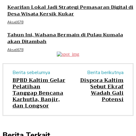
Kearifan Lokal Jadi Strategi Pemasaran Digital di
Desa Wisata Kersik Kukar
Aksel678
Tahun Ini, Wahana Bermain di Pulau Kumala
akan Ditambah
Aksel678
Berita sebelumya
Berita berikutnya
BPBD Kaltim Gelar
Dispora Kaltim
Pelatihan
Sebut Ekraf
Tanggap Bencana
Wadah Gali
Karhutla, Banjir,
Potensi
dan Longsor
Berita Terkait