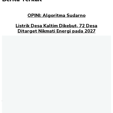
OPINI: Algoritma Sudarno
Listrik Desa Kaltim Dikebut, 72 Desa
Ditarget Nikmati Energi pada 2027
Opini: Dari Plaza Mulia ke Go Mall: Nama
Baru, Ujian Lama
Kampus Berdampak dan Masa Depan
Pengabdian Mahasiswa
Selamat datang di halaman Berita Kaltim
Akselerasi.id
., sumber
terpercaya untuk Anda yang ingin mendapatkan informasi terbaru
dan akurat tentang Kalimantan Timur. Kami menghadirkan berbagai
kabar penting dari berbagai sektor, mulai dari politik, ekonomi,
budaya, pendidikan, hingga peristiwa sosial yang terjadi di seluruh
wilayah Kaltim. Setiap hari, tim redaksi kami berkomitmen
menyajikan berita terkini dengan fakta yang terverifikasi. Dengan
jaringan informasi yang luas, Akselerasi.id memastikan Anda tidak
tertinggal perkembangan penting dari daerah-daerah strategis seperti
Samarinda, Balikpapan, Bontang, Kutai Kartanegara, hingga Berau.
Melalui halaman ini, Anda dapat mengikuti update berita