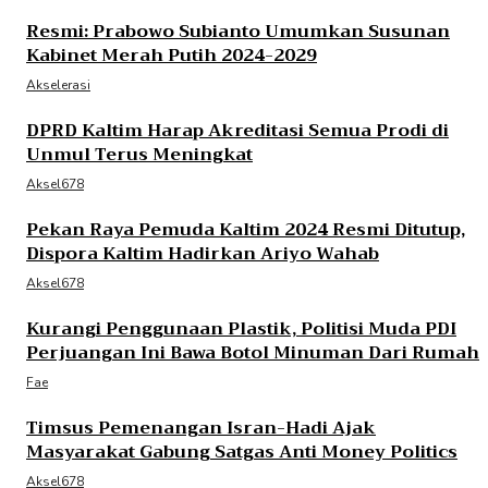
Resmi: Prabowo Subianto Umumkan Susunan
Kabinet Merah Putih 2024-2029
Akselerasi
DPRD Kaltim Harap Akreditasi Semua Prodi di
Unmul Terus Meningkat
Aksel678
Pekan Raya Pemuda Kaltim 2024 Resmi Ditutup,
Dispora Kaltim Hadirkan Ariyo Wahab
Aksel678
Kurangi Penggunaan Plastik, Politisi Muda PDI
Perjuangan Ini Bawa Botol Minuman Dari Rumah
Fae
Timsus Pemenangan Isran-Hadi Ajak
Masyarakat Gabung Satgas Anti Money Politics
Aksel678