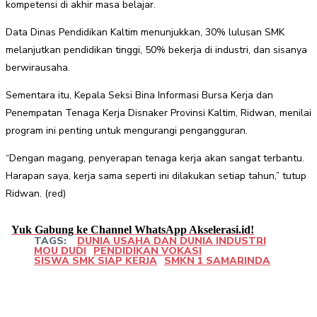
kompetensi di akhir masa belajar.
Data Dinas Pendidikan Kaltim menunjukkan, 30% lulusan SMK
melanjutkan pendidikan tinggi, 50% bekerja di industri, dan sisanya
berwirausaha.
Sementara itu, Kepala Seksi Bina Informasi Bursa Kerja dan
Penempatan Tenaga Kerja Disnaker Provinsi Kaltim, Ridwan, menilai
program ini penting untuk mengurangi pengangguran.
“Dengan magang, penyerapan tenaga kerja akan sangat terbantu.
Harapan saya, kerja sama seperti ini dilakukan setiap tahun,” tutup
Ridwan. (red)
Yuk Gabung ke Channel WhatsApp Akselerasi.id!
TAGS:
DUNIA USAHA DAN DUNIA INDUSTRI
MOU DUDI
PENDIDIKAN VOKASI
SISWA SMK SIAP KERJA
SMKN 1 SAMARINDA
Facebook
Twitter
Pinterest
WhatsApp