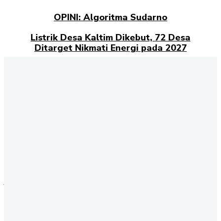
OPINI: Algoritma Sudarno
Listrik Desa Kaltim Dikebut, 72 Desa
Ditarget Nikmati Energi pada 2027
Opini: Dari Plaza Mulia ke Go Mall: Nama
Baru, Ujian Lama
Kampus Berdampak dan Masa Depan
Pengabdian Mahasiswa
Selamat datang di halaman Berita Kaltim
Akselerasi.id
., sumber
terpercaya untuk Anda yang ingin mendapatkan informasi terbaru
dan akurat tentang Kalimantan Timur. Kami menghadirkan berbagai
kabar penting dari berbagai sektor, mulai dari politik, ekonomi,
budaya, pendidikan, hingga peristiwa sosial yang terjadi di seluruh
wilayah Kaltim. Setiap hari, tim redaksi kami berkomitmen
menyajikan berita terkini dengan fakta yang terverifikasi. Dengan
jaringan informasi yang luas, Akselerasi.id memastikan Anda tidak
tertinggal perkembangan penting dari daerah-daerah strategis seperti
Samarinda, Balikpapan, Bontang, Kutai Kartanegara, hingga Berau.
Melalui halaman ini, Anda dapat mengikuti update berita
Kalimantan Timur dengan cepat dan mudah. Mulai dari liputan