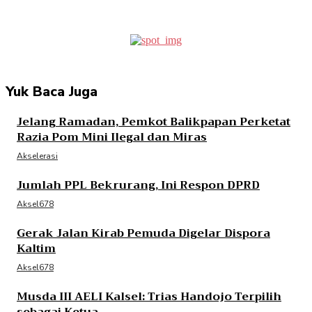
Yuk Baca Juga
Jelang Ramadan, Pemkot Balikpapan Perketat
Razia Pom Mini Ilegal dan Miras
Akselerasi
Jumlah PPL Bekrurang, Ini Respon DPRD
Aksel678
Gerak Jalan Kirab Pemuda Digelar Dispora
Kaltim
Aksel678
Musda III AELI Kalsel: Trias Handojo Terpilih