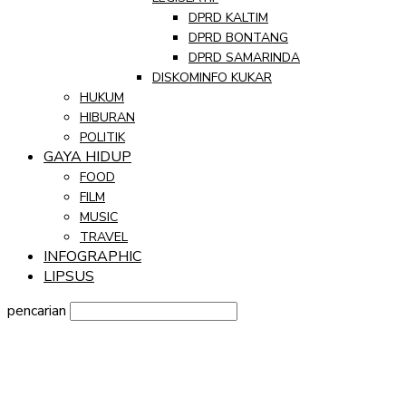
DPRD KALTIM
DPRD BONTANG
DPRD SAMARINDA
DISKOMINFO KUKAR
HUKUM
HIBURAN
POLITIK
GAYA HIDUP
FOOD
FILM
MUSIC
TRAVEL
INFOGRAPHIC
LIPSUS
pencarian
Sign in
Selamat Datang! Masuk ke akun Anda
nama pengguna
kata sandi Anda