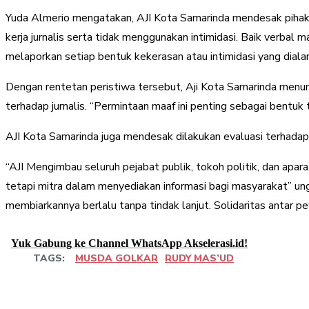
Yuda Almerio mengatakan, AJI Kota Samarinda mendesak pihak-
kerja jurnalis serta tidak menggunakan intimidasi. Baik verbal 
melaporkan setiap bentuk kekerasan atau intimidasi yang dialam
Dengan rentetan peristiwa tersebut, Aji Kota Samarinda menun
terhadap jurnalis. “Permintaan maaf ini penting sebagai bentuk
AJI Kota Samarinda juga mendesak dilakukan evaluasi terhadap 
“AJI Mengimbau seluruh pejabat publik, tokoh politik, dan apar
tetapi mitra dalam menyediakan informasi bagi masyarakat” ungk
membiarkannya berlalu tanpa tindak lanjut. Solidaritas antar 
Yuk Gabung ke Channel WhatsApp Akselerasi.id!
TAGS:
MUSDA GOLKAR
RUDY MAS’UD
Share
Facebook
Twitter
Pint