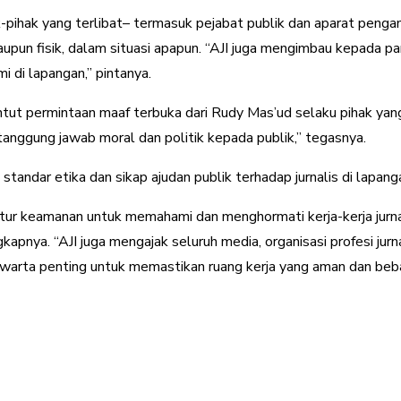
pihak yang terlibat– termasuk pejabat publik dan aparat penga
maupun fisik, dalam situasi apapun. “AJI juga mengimbau kepada pa
i di lapangan,” pintanya.
tut permintaan maaf terbuka dari Rudy Mas’ud selaku pihak yang
 tanggung jawab moral dan politik kepada publik,” tegasnya.
standar etika dan sikap ajudan publik terhadap jurnalis di lapa
atur keamanan untuk memahami dan menghormati kerja-kerja jurnal
apnya. “AJI juga mengajak seluruh media, organisasi profesi jurn
pewarta penting untuk memastikan ruang kerja yang aman dan bebas
erest
WhatsApp