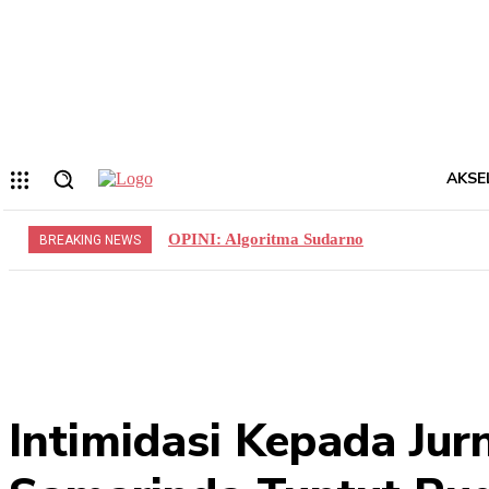
Forgot your password? Get help
Privacy Policy
Password recovery
Memulihkan kata sandi anda
email Anda
Sebuah kata sandi akan dikirimkan ke email Anda.
AKSE
OPINI: Algoritma Sudarno
BREAKING NEWS
Intimidasi Kepada Jurn