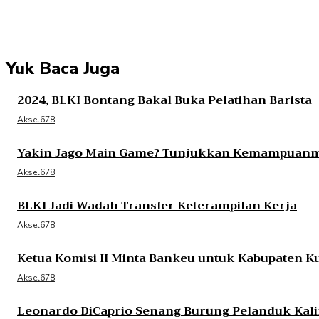
Yuk Baca Juga
2024, BLKI Bontang Bakal Buka Pelatihan Barista
Aksel678
Yakin Jago Main Game? Tunjukkan Kemampuanmu
Aksel678
BLKI Jadi Wadah Transfer Keterampilan Kerja
Aksel678
Ketua Komisi II Minta Bankeu untuk Kabupaten 
Aksel678
Leonardo DiCaprio Senang Burung Pelanduk Kal