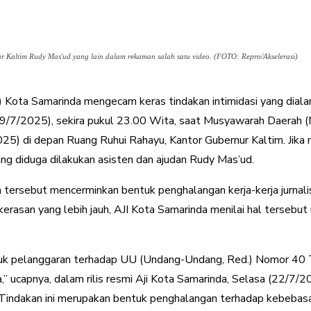
ur Kaltim Rudy Mas'ud yang lain dalam rekaman salah satu video. (FOTO: Repro/Akselerasi)
JI) Kota Samarinda mengecam keras tindakan intimidasi yang dial
(19/7/2025), sekira pukul 23.00 Wita, saat Musyawarah Daerah (
2025) di depan Ruang Ruhui Rahayu, Kantor Gubernur Kaltim. Jik
ang diduga dilakukan asisten dan ajudan Rudy Mas’ud.
 tersebut mencerminkan bentuk penghalangan kerja-kerja jurnal
ekerasan yang lebih jauh, AJI Kota Samarinda menilai hal tersebu
uk pelanggaran terhadap UU (Undang-Undang, Red.) Nomor 40 
,” ucapnya, dalam rilis resmi Aji Kota Samarinda, Selasa (22/7/
s. Tindakan ini merupakan bentuk penghalangan terhadap kebebasa