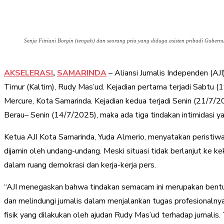
Senja Fitriani Borgin (tengah) dan seorang pria yang diduga asisten pribadi Gubern
AKSELERASI
,
SAMARINDA
– Aliansi Jurnalis Independen (A
Timur (Kaltim), Rudy Mas’ud. Kejadian pertama terjadi Sabtu 
Mercure, Kota Samarinda. Kejadian kedua terjadi Senin (21/7/
Berau– Senin (14/7/2025), maka ada tiga tindakan intimidasi y
Ketua AJI Kota Samarinda, Yuda Almerio, menyatakan peristiwa
dijamin oleh undang-undang. Meski situasi tidak berlanjut ke k
dalam ruang demokrasi dan kerja-kerja pers.
“AJI menegaskan bahwa tindakan semacam ini merupakan bent
dan melindungi jurnalis dalam menjalankan tugas profesionalnya
fisik yang dilakukan oleh ajudan Rudy Mas’ud terhadap jurnali