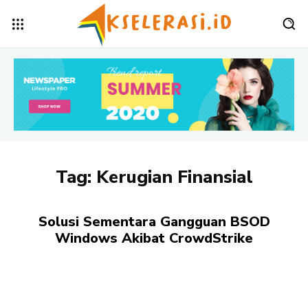
Tag:
Kerugian Finansial
Solusi Sementara Gangguan BSOD
Windows Akibat CrowdStrike