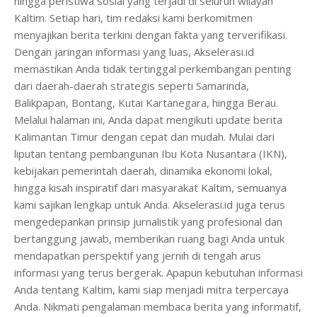
hingga peristiwa sosial yang terjadi di seluruh wilayah
Kaltim. Setiap hari, tim redaksi kami berkomitmen
menyajikan berita terkini dengan fakta yang terverifikasi.
Dengan jaringan informasi yang luas, Akselerasi.id
memastikan Anda tidak tertinggal perkembangan penting
dari daerah-daerah strategis seperti Samarinda,
Balikpapan, Bontang, Kutai Kartanegara, hingga Berau.
Melalui halaman ini, Anda dapat mengikuti update berita
Kalimantan Timur dengan cepat dan mudah. Mulai dari
liputan tentang pembangunan Ibu Kota Nusantara (IKN),
kebijakan pemerintah daerah, dinamika ekonomi lokal,
hingga kisah inspiratif dari masyarakat Kaltim, semuanya
kami sajikan lengkap untuk Anda. Akselerasi.id juga terus
mengedepankan prinsip jurnalistik yang profesional dan
bertanggung jawab, memberikan ruang bagi Anda untuk
mendapatkan perspektif yang jernih di tengah arus
informasi yang terus bergerak. Apapun kebutuhan informasi
Anda tentang Kaltim, kami siap menjadi mitra terpercaya
Anda. Nikmati pengalaman membaca berita yang informatif,