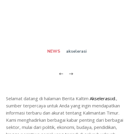
NEWS
akselerasi
Selamat datang di halaman Berita Kaltim
Akselerasi.id
.,
sumber terpercaya untuk Anda yang ingin mendapatkan
informasi terbaru dan akurat tentang Kalimantan Timur.
Kami menghadirkan berbagai kabar penting dari berbagai
sektor, mulai dari politik, ekonomi, budaya, pendidikan,