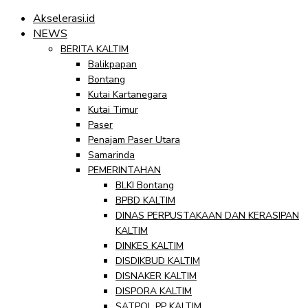
Akselerasi.id
NEWS
BERITA KALTIM
Balikpapan
Bontang
Kutai Kartanegara
Kutai Timur
Paser
Penajam Paser Utara
Samarinda
PEMERINTAHAN
BLKI Bontang
BPBD KALTIM
DINAS PERPUSTAKAAN DAN KERASIPAN
KALTIM
DINKES KALTIM
DISDIKBUD KALTIM
DISNAKER KALTIM
DISPORA KALTIM
SATPOL PP KALTIM