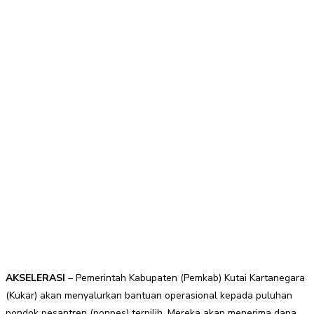
AKSELERASI
– Pemerintah Kabupaten (Pemkab) Kutai Kartanegara
(Kukar) akan menyalurkan bantuan operasional kepada puluhan
pondok pesantren (ponpes) terpilih. Mereka akan menerima dana