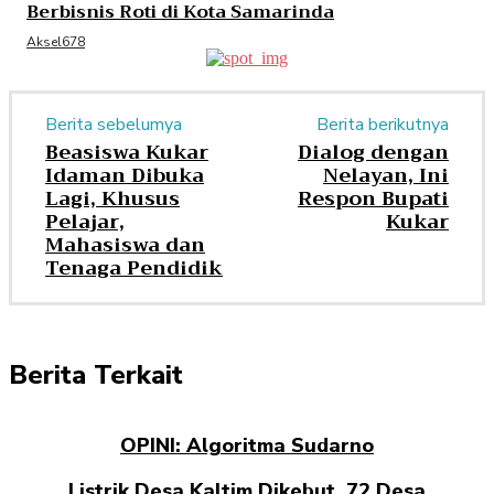
Berbisnis Roti di Kota Samarinda
Aksel678
Berita sebelumya
Berita berikutnya
Beasiswa Kukar
Dialog dengan
Idaman Dibuka
Nelayan, Ini
Lagi, Khusus
Respon Bupati
Pelajar,
Kukar
Mahasiswa dan
Tenaga Pendidik
Berita Terkait
OPINI: Algoritma Sudarno
Listrik Desa Kaltim Dikebut, 72 Desa