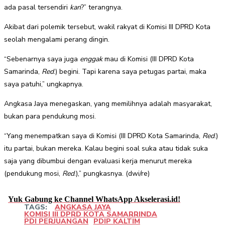
ada pasal tersendiri
kan
?” terangnya.
Akibat dari polemik tersebut, wakil rakyat di Komisi III DPRD Kota
seolah mengalami perang dingin.
“Sebenarnya saya juga
enggak
mau di Komisi (III DPRD Kota
Samarinda,
Red
.) begini. Tapi karena saya petugas partai, maka
saya patuhi,” ungkapnya.
Angkasa Jaya menegaskan, yang memilihnya adalah masyarakat,
bukan para pendukung mosi.
“Yang menempatkan saya di Komisi (III DPRD Kota Samarinda,
Red
.)
itu partai, bukan mereka. Kalau begini soal suka atau tidak suka
saja yang dibumbui dengan evaluasi kerja menurut mereka
(pendukung mosi,
Red
.),” pungkasnya. (dwi/re)
Yuk Gabung ke Channel WhatsApp Akselerasi.id!
TAGS:
ANGKASA JAYA
KOMISI III DPRD KOTA SAMARRINDA
PDI PERJUANGAN
PDIP KALTIM