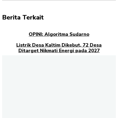
Berita Terkait
OPINI: Algoritma Sudarno
Listrik Desa Kaltim Dikebut, 72 Desa
Ditarget Nikmati Energi pada 2027
Opini: Dari Plaza Mulia ke Go Mall: Nama
Baru, Ujian Lama
Kampus Berdampak dan Masa Depan
Pengabdian Mahasiswa
Selamat datang di halaman Berita Kaltim
Akselerasi.id
., sumber
terpercaya untuk Anda yang ingin mendapatkan informasi terbaru
dan akurat tentang Kalimantan Timur. Kami menghadirkan berbagai
kabar penting dari berbagai sektor, mulai dari politik, ekonomi,
budaya, pendidikan, hingga peristiwa sosial yang terjadi di seluruh
wilayah Kaltim. Setiap hari, tim redaksi kami berkomitmen
menyajikan berita terkini dengan fakta yang terverifikasi. Dengan