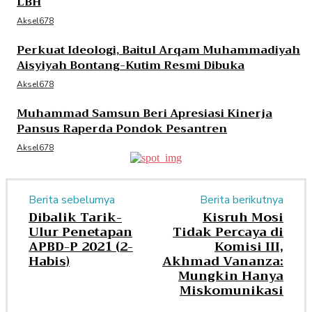
LBH
Aksel678
Perkuat Ideologi, Baitul Arqam Muhammadiyah
Aisyiyah Bontang-Kutim Resmi Dibuka
Aksel678
Muhammad Samsun Beri Apresiasi Kinerja
Pansus Raperda Pondok Pesantren
Aksel678
Berita sebelumya
Berita berikutnya
Dibalik Tarik-
Kisruh Mosi
Ulur Penetapan
Tidak Percaya di
APBD-P 2021 (2-
Komisi III,
Habis)
Akhmad Vananza:
Mungkin Hanya
Miskomunikasi