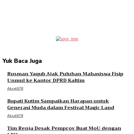
Facebook
Twitter
Pinterest
WhatsApp
Yuk Baca Juga
Rusman Yaqub Ajak Puluhan Mahasiswa Fisip
Unmul ke Kantor DPRD Kaltim
Aksel678
Bupati Kutim Sampaikan Harapan untuk
Generasi Muda dalam Festival Magic Land
Aksel678
Tim Renja Desak Pemprov Buat MoU dengan