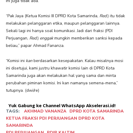
ini juga tidak ada.
“Pak Jaya (Ketua Komisi III DPRD Kota Samarinda,
Red
.) itu tidak
melakukan pelanggaran etika, maupun pelanggaran lainnya.
Sekali lagi ini hanya soal komunikasi. Jadi dari fraksi (PDI
Perjuangan,
Red
.)
enggak
mungkin memberikan sanksi kepada
beliau,” papar Ahmad Fananza.
“Komisi ini
kan
berdasarkan kesepakatan. Kalau misalnya mosi
ini disetujui, kami justru khawatir komisi lain di DPRD Kota
Samarinda juga akan melakukan hal yang sama dan minta
perubahan piminan komisi. Ini kan namanya semena-mena,”
tutupnya. (dwi/re)
Yuk Gabung ke Channel WhatsApp Akselerasi.id!
TAGS:
AKHMAD VANANZA
DPRD KOTA SAMARINDA
KETUA FRAKSI PDI PERJUANGAN DPRD KOTA
SAMARINDA
PDI PERJUANGAN
PDIP KALTIM