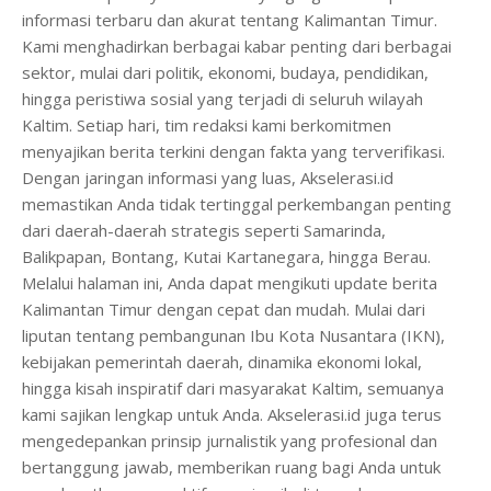
informasi terbaru dan akurat tentang Kalimantan Timur.
Kami menghadirkan berbagai kabar penting dari berbagai
sektor, mulai dari politik, ekonomi, budaya, pendidikan,
hingga peristiwa sosial yang terjadi di seluruh wilayah
Kaltim. Setiap hari, tim redaksi kami berkomitmen
menyajikan berita terkini dengan fakta yang terverifikasi.
Dengan jaringan informasi yang luas, Akselerasi.id
memastikan Anda tidak tertinggal perkembangan penting
dari daerah-daerah strategis seperti Samarinda,
Balikpapan, Bontang, Kutai Kartanegara, hingga Berau.
Melalui halaman ini, Anda dapat mengikuti update berita
Kalimantan Timur dengan cepat dan mudah. Mulai dari
liputan tentang pembangunan Ibu Kota Nusantara (IKN),
kebijakan pemerintah daerah, dinamika ekonomi lokal,
hingga kisah inspiratif dari masyarakat Kaltim, semuanya
kami sajikan lengkap untuk Anda. Akselerasi.id juga terus
mengedepankan prinsip jurnalistik yang profesional dan
bertanggung jawab, memberikan ruang bagi Anda untuk