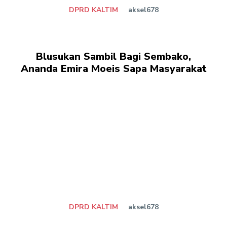
DPRD KALTIM
aksel678
Blusukan Sambil Bagi Sembako,
Ananda Emira Moeis Sapa Masyarakat
DPRD KALTIM
aksel678