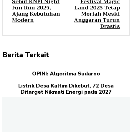
Sebut KNPI Night
Festival Magic
Fun Run 2025,
Land 2025 Tetap
Ajang Kebutuhan
Meriah Meski
Modern
Anggaran Turun
Drastis
Berita Terkait
OPINI: Algoritma Sudarno
Listrik Desa Kaltim Dikebut, 72 Desa
Ditarget Nikmati Energi pada 2027
Opini: Dari Plaza Mulia ke Go Mall: Nama
Baru, Ujian Lama
Kampus Berdampak dan Masa Depan
Pengabdian Mahasiswa