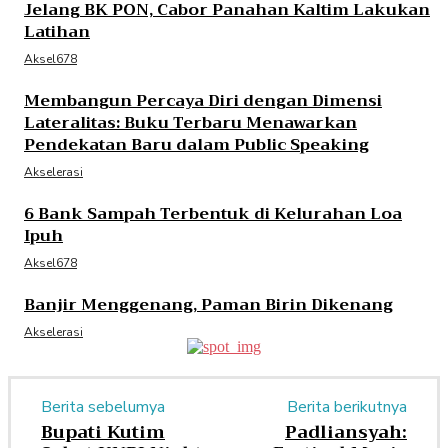
Jelang BK PON, Cabor Panahan Kaltim Lakukan
Latihan
Aksel678
Membangun Percaya Diri dengan Dimensi
Lateralitas: Buku Terbaru Menawarkan
Pendekatan Baru dalam Public Speaking
Akselerasi
6 Bank Sampah Terbentuk di Kelurahan Loa
Ipuh
Aksel678
Banjir Menggenang, Paman Birin Dikenang
Akselerasi
Berita sebelumya
Berita berikutnya
Bupati Kutim
Padliansyah: