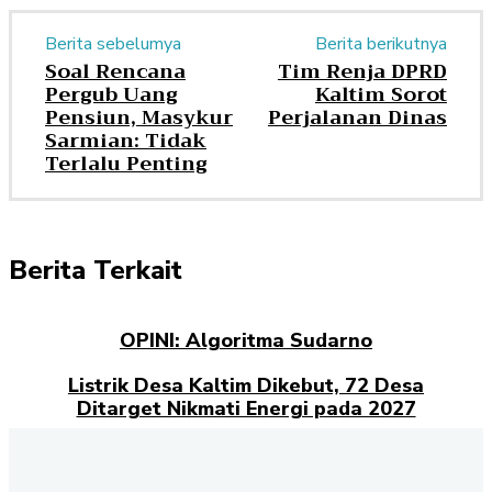
Berita sebelumya
Berita berikutnya
Soal Rencana
Tim Renja DPRD
Pergub Uang
Kaltim Sorot
Pensiun, Masykur
Perjalanan Dinas
Sarmian: Tidak
Terlalu Penting
Berita Terkait
OPINI: Algoritma Sudarno
Listrik Desa Kaltim Dikebut, 72 Desa
Ditarget Nikmati Energi pada 2027
Opini: Dari Plaza Mulia ke Go Mall: Nama
Baru, Ujian Lama