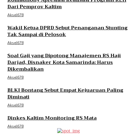
Romadhony Apresiasi Realisasi Program RLH
Dari Pemprov Kaltim
Aksel678
Wakil Ketua DPRD Sebut Penanganan Stunting
Tak Sampai di Pelosok
Aksel678
Soal Gaji yang Dipotong Manajemen RS Haji
Darjad, Disnaker Kota Samarinda: Harus
Dikembalikan
Aksel678
BLKI Bontang Sebut Empat Kejuaruan Paling
Diminati
Aksel678
Dinkes Kaltim Monitoring RS Mata
Aksel678