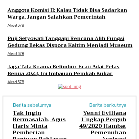
Anggota Komisi II: Kalau Tidak Bisa Sadarkan
Warga, Jangan Salahkan Pemerintah
Aksel678
Puji Setyowati Tanggapi Rencana Alih Fungsi
Gedung Bekas Dispora Kaltim Menjadi Museum
Aksel678
Jaga Tata Krama Belimbur Erau Adat Pelas
Benua 2023, Ini Imbauan Pemkab Kukar
Aksel678
Berita sebelumya
Berita berikutnya
Tak Ingin
Yenni Eviliana
Bermasalah, Agus
Ungkap Pergub
Haris Minta
49/2020 Hambat
Pemberian
Pemenuhan