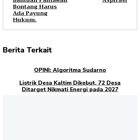
Bantuan Pahlawan
Aspirasi
Bontang Harus
Ada Payung
Hukum.
Berita Terkait
OPINI: Algoritma Sudarno
Listrik Desa Kaltim Dikebut, 72 Desa
Ditarget Nikmati Energi pada 2027
Opini: Dari Plaza Mulia ke Go Mall: Nama
Baru, Ujian Lama
Kampus Berdampak dan Masa Depan
Pengabdian Mahasiswa
Selamat datang di halaman Berita Kaltim
Akselerasi.id
., sumber
terpercaya untuk Anda yang ingin mendapatkan informasi terbaru