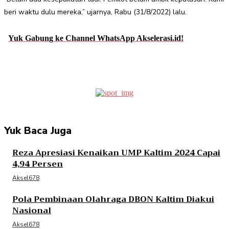
beri waktu dulu mereka,” ujarnya, Rabu (31/8/2022) lalu.
Yuk Gabung ke Channel WhatsApp Akselerasi.id!
Facebook
Twitter
Pinterest
WhatsApp
Yuk Baca Juga
Reza Apresiasi Kenaikan UMP Kaltim 2024 Capai
4,94 Persen
Aksel678
Pola Pembinaan Olahraga DBON Kaltim Diakui
Nasional
Aksel678