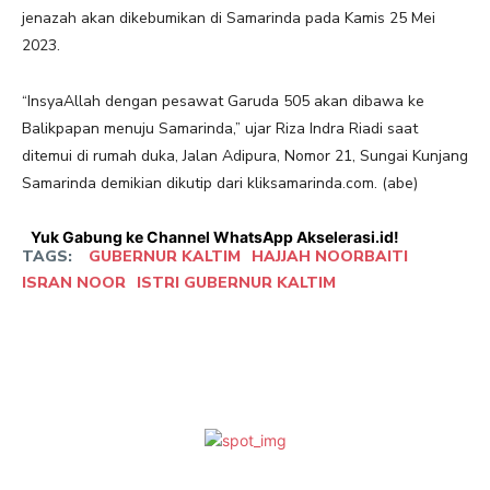
jenazah akan dikebumikan di Samarinda pada Kamis 25 Mei
2023.
“InsyaAllah dengan pesawat Garuda 505 akan dibawa ke
Balikpapan menuju Samarinda,” ujar Riza Indra Riadi saat
ditemui di rumah duka, Jalan Adipura, Nomor 21, Sungai Kunjang
Samarinda demikian dikutip dari kliksamarinda.com. (abe)
Yuk Gabung ke Channel WhatsApp Akselerasi.id!
TAGS:
GUBERNUR KALTIM
HAJJAH NOORBAITI
ISRAN NOOR
ISTRI GUBERNUR KALTIM
Facebook
Twitter
Pinterest
W