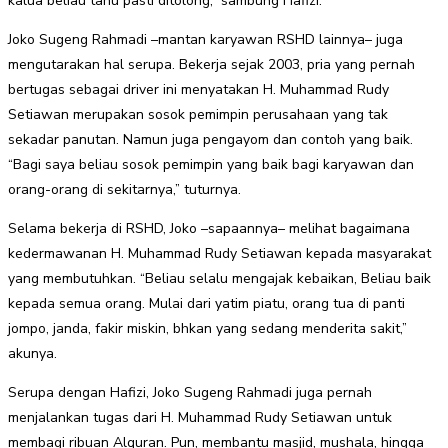
kalua beliau tahu pasti ditolong,” sambung Hafizi.
Joko Sugeng Rahmadi –mantan karyawan RSHD lainnya– juga
mengutarakan hal serupa. Bekerja sejak 2003, pria yang pernah
bertugas sebagai driver ini menyatakan H. Muhammad Rudy
Setiawan merupakan sosok pemimpin perusahaan yang tak
sekadar panutan. Namun juga pengayom dan contoh yang baik.
“Bagi saya beliau sosok pemimpin yang baik bagi karyawan dan
orang-orang di sekitarnya,” tuturnya.
Selama bekerja di RSHD, Joko –sapaannya– melihat bagaimana
kedermawanan H. Muhammad Rudy Setiawan kepada masyarakat
yang membutuhkan. “Beliau selalu mengajak kebaikan, Beliau baik
kepada semua orang. Mulai dari yatim piatu, orang tua di panti
jompo, janda, fakir miskin, bhkan yang sedang menderita sakit,”
akunya.
Serupa dengan Hafizi, Joko Sugeng Rahmadi juga pernah
menjalankan tugas dari H. Muhammad Rudy Setiawan untuk
membagi ribuan Alquran. Pun, membantu masjid, mushala, hingga