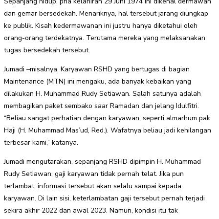
Sepanjang hidup, pria kelahiran 29 Juni 1974 ini dikenal dermawan
dan gemar bersedekah. Menariknya, hal tersebut jarang diungkap
ke publik. Kisah kedermawanan ini justru hanya diketahui oleh
orang-orang terdekatnya. Terutama mereka yang melaksanakan
tugas bersedekah tersebut.
Jumadi –misalnya. Karyawan RSHD yang bertugas di bagian
Maintenance (MTN) ini mengaku, ada banyak kebaikan yang
dilakukan H. Muhammad Rudy Setiawan. Salah satunya adalah
membagikan paket sembako saar Ramadan dan jelang Idulfitri.
“Beliau sangat perhatian dengan karyawan, seperti almarhum pak
Haji (H. Muhammad Mas’ud, Red.). Wafatnya beliau jadi kehilangan
terbesar kami,” katanya.
Jumadi mengutarakan, sepanjang RSHD dipimpin H. Muhammad
Rudy Setiawan, gaji karyawan tidak pernah telat. Jika pun
terlambat, informasi tersebut akan selalu sampai kepada
karyawan. Di lain sisi, keterlambatan gaji tersebut pernah terjadi
sekira akhir 2022 dan awal 2023. Namun, kondisi itu tak