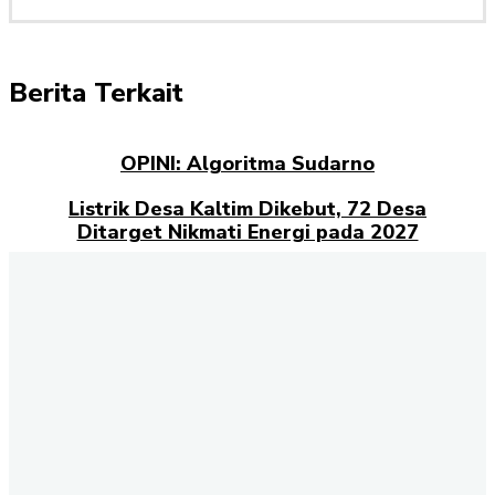
Berita Terkait
OPINI: Algoritma Sudarno
Listrik Desa Kaltim Dikebut, 72 Desa
Ditarget Nikmati Energi pada 2027
Opini: Dari Plaza Mulia ke Go Mall: Nama
Baru, Ujian Lama
Kampus Berdampak dan Masa Depan
Pengabdian Mahasiswa
Selamat datang di halaman Berita Kaltim
Akselerasi.id
., sumber
terpercaya untuk Anda yang ingin mendapatkan informasi terbaru
dan akurat tentang Kalimantan Timur. Kami menghadirkan berbagai
kabar penting dari berbagai sektor, mulai dari politik, ekonomi,
budaya, pendidikan, hingga peristiwa sosial yang terjadi di seluruh
wilayah Kaltim. Setiap hari, tim redaksi kami berkomitmen