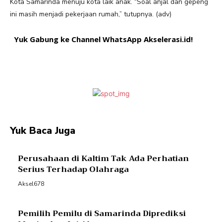
Kota Samarinda menuju kota laik anak. “Soal anjal dan gepeng
ini masih menjadi pekerjaan rumah,” tutupnya. (adv)
Yuk Gabung ke Channel WhatsApp Akselerasi.id!
Facebook
Twitter
Pinterest
W
Yuk Baca Juga
Perusahaan di Kaltim Tak Ada Perhatian
Serius Terhadap Olahraga
Aksel678
Pemilih Pemilu di Samarinda Diprediksi