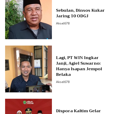
Sebulan, Dinsos Kukar
Jaring 10 ODGJ
Aksel678
Lagi, PT WIN Ingkar
Janji, Agiel Suwarno:
Hanya Isapan Jempol
Belaka
Aksel678
Dispora Kaltim Gelar