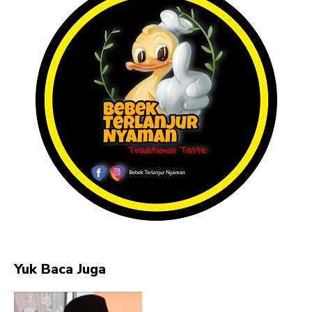
Yuk Baca Juga