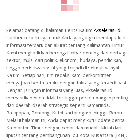
Selamat datang di halaman Berita Kaltim
Akselerasi.id
.,
sumber terpercaya untuk Anda yang ingin mendapatkan
informasi terbaru dan akurat tentang Kalimantan Timur.
Kami menghadirkan berbagai kabar penting dari berbagai
sektor, mulai dari politik, ekonomi, budaya, pendidikan,
hingga peristiwa sosial yang terjadi di seluruh wilayah
Kaltim. Setiap hari, tim redaksi kami berkomitmen
menyajikan berita terkini dengan fakta yang terverifikasi.
Dengan jaringan informasi yang luas, Akselerasi.id
memastikan Anda tidak tertinggal perkembangan penting
dari daerah-daerah strategis seperti Samarinda,
Balikpapan, Bontang, Kutai Kartanegara, hingga Berau.
Melalui halaman ini, Anda dapat mengikuti update berita
Kalimantan Timur dengan cepat dan mudah. Mulai dari
liputan tentang pembangunan Ibu Kota Nusantara (IKN),