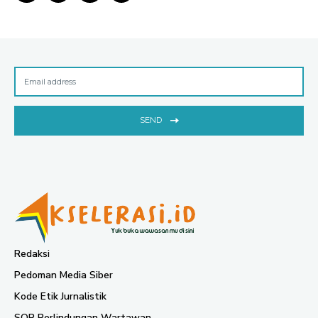
SEND
Redaksi
Pedoman Media Siber
Kode Etik Jurnalistik
SOP Perlindungan Wartawan