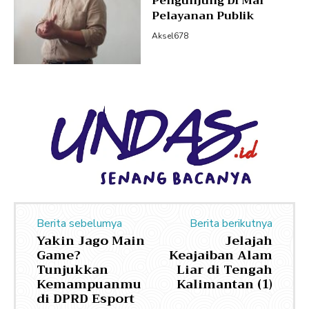
Pengunjung Di Mal
Pelayanan Publik
Aksel678
Berita sebelumya
Berita berikutnya
Yakin Jago Main
Jelajah
Game?
Keajaiban Alam
Tunjukkan
Liar di Tengah
Kemampuanmu
Kalimantan (1)
di DPRD Esport