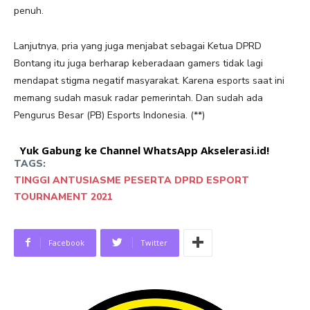
penuh.
Lanjutnya, pria yang juga menjabat sebagai Ketua DPRD
Bontang itu juga berharap keberadaan gamers tidak lagi
mendapat stigma negatif masyarakat. Karena esports saat ini
memang sudah masuk radar pemerintah. Dan sudah ada
Pengurus Besar (PB) Esports Indonesia. (**)
Yuk Gabung ke Channel WhatsApp Akselerasi.id!
TAGS:
TINGGI ANTUSIASME PESERTA DPRD ESPORT
TOURNAMENT 2021
Facebook
Twitter