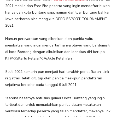
2021 mobile dan Free Fire peserta yang ingin mendaftar bukan
hanya dari kota Bontang saja, namun dari luar Bontang bahkan
Jawa berharap bisa mengikuti DPRD ESPORT TOURNAMENT
2021.
Namun persyaratan yang diberikan oleh panitia yaitu
membatasi yang ingin mendaftar hanya player yang berdomisili
di kota Bontang dengan dibuktikan dari identitas diri berupa
KTP/KK/Kartu Pelajar/KIA/Akte Kelahiran.
5 Juli 2021 kemarin pun menjadi hari terakhir pendaftaran. Link
registrasi telah ditutup oleh panitia meskipun pendaftaran
sejatinya berakhir pada tanggal 9 Juli 2021.
“Karena besarnya antusias gamers kota Bontang yang ingin
terlibat dan untuk memudahkan panitia dalam melakukan
verifikasi terhadap peserta yang telah mendaftar, makanya link