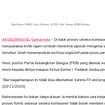
Wakil Ketua DPRD, Yenni Eviliana. (FOTO: Dok. Humas DPRD Kaltim)
AKSELERASI.ID
,
Samarinda
– Di balik proses seleksi komisi
menyuarakan kritik tajam setelah menerima laporan mengenai sel
tersebut telah menempatkan institusi legislatif pada posisi yan
Yenni, politisi Partai Kebangkitan Bangsa (PKB) yang dikenal 
resmi kepada dirinya maupun Ketua Komisi I. Padahal, kedua po
“Biar bagaimanapun ini tidak bisa dibenarkan, karena Fit and p
(20/11/2025).
Kekecewaan itu bukan tanpa alasan. Ia menilai bahwa cara kerj
proses formil sebesar seleksi komisioner tidak boleh memberi 