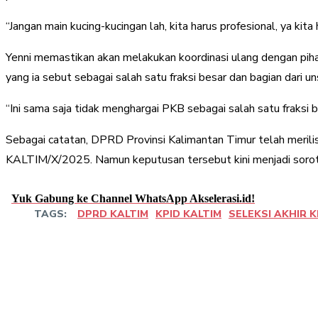
“Jangan main kucing-kucingan lah, kita harus profesional, ya kita
Yenni memastikan akan melakukan koordinasi ulang dengan pihak
yang ia sebut sebagai salah satu fraksi besar dan bagian dari 
“Ini sama saja tidak menghargai PKB sebagai salah satu fraksi be
Sebagai catatan, DPRD Provinsi Kalimantan Timur telah meril
KALTIM/X/2025. Namun keputusan tersebut kini menjadi sorotan
Yuk Gabung ke Channel WhatsApp Akselerasi.id!
TAGS:
DPRD KALTIM
KPID KALTIM
SELEKSI AKHIR K
Share
Facebook
Twitter
Pint