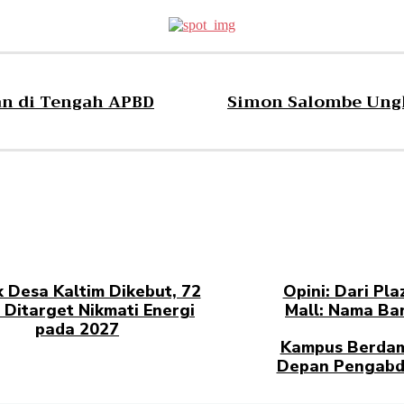
an di Tengah APBD
Simon Salombe Ungk
ik Desa Kaltim Dikebut, 72
Opini: Dari Pla
 Ditarget Nikmati Energi
Mall: Nama Bar
pada 2027
Kampus Berdam
Depan Pengabd