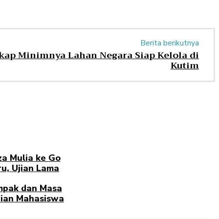
Berita berikutnya
ap Minimnya Lahan Negara Siap Kelola di
Kutim
za Mulia ke Go
u, Ujian Lama
pak dan Masa
ian Mahasiswa