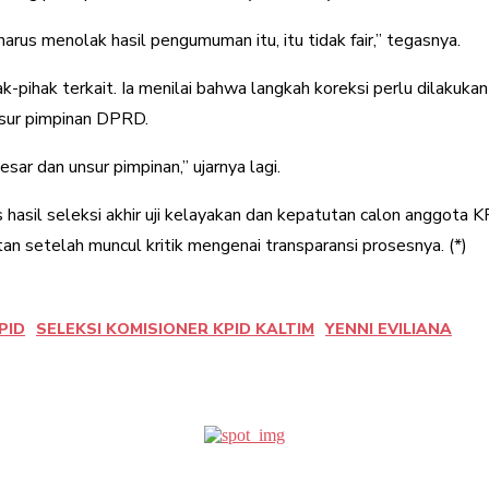
 harus menolak hasil pengumuman itu, itu tidak fair,” tegasnya.
-pihak terkait. Ia menilai bahwa langkah koreksi perlu dilakuk
unsur pimpinan DPRD.
sar dan unsur pimpinan,” ujarnya lagi.
is hasil seleksi akhir uji kelayakan dan kepatutan calon angg
 setelah muncul kritik mengenai transparansi prosesnya. (*)
PID
SELEKSI KOMISIONER KPID KALTIM
YENNI EVILIANA
erest
WhatsApp