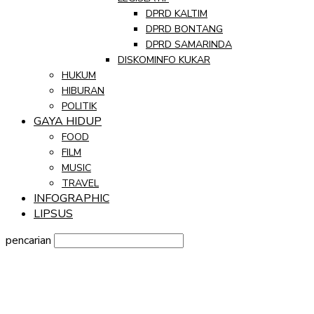
DPRD KALTIM
DPRD BONTANG
DPRD SAMARINDA
DISKOMINFO KUKAR
HUKUM
HIBURAN
POLITIK
GAYA HIDUP
FOOD
FILM
MUSIC
TRAVEL
INFOGRAPHIC
LIPSUS
pencarian
Sign in
Selamat Datang! Masuk ke akun Anda
nama pengguna
kata sandi Anda