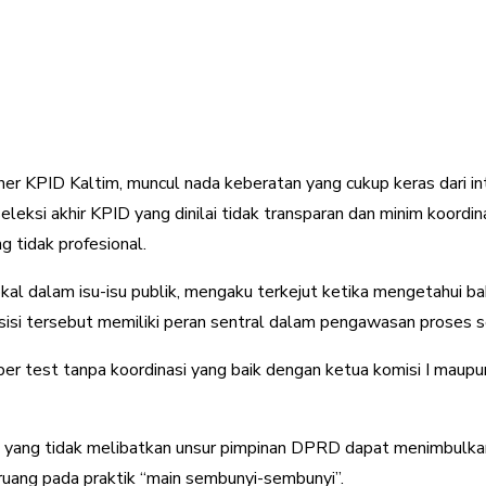
oner KPID Kaltim, muncul nada keberatan yang cukup keras dari i
eksi akhir KPID yang dinilai tidak transparan dan minim koordin
g tidak profesional.
vokal dalam isu-isu publik, mengaku terkejut ketika mengetahui b
sisi tersebut memiliki peran sentral dalam pengawasan proses s
roper test tanpa koordinasi yang baik dengan ketua komisi I maup
a yang tidak melibatkan unsur pimpinan DPRD dapat menimbulkan 
ruang pada praktik “main sembunyi-sembunyi”.