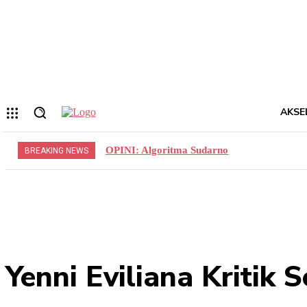
Forgot your password? Get help
Privacy Policy
Password recovery
Memulihkan kata sandi anda
email Anda
Sebuah kata sandi akan dikirimkan ke email Anda.
AKSE
OPINI: Algoritma Sudarno
BREAKING NEWS
Yenni Eviliana Kritik S